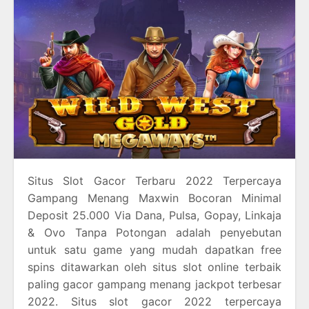
Situs Slot Gacor Terbaru 2022 Terpercaya
Gampang Menang Maxwin Bocoran Minimal
Deposit 25.000 Via Dana, Pulsa, Gopay, Linkaja
& Ovo Tanpa Potongan adalah penyebutan
untuk satu game yang mudah dapatkan free
spins ditawarkan oleh situs slot online terbaik
paling gacor gampang menang jackpot terbesar
2022. Situs slot gacor 2022 terpercaya