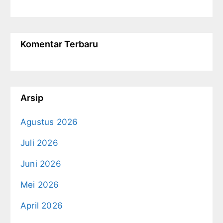
Komentar Terbaru
Arsip
Agustus 2026
Juli 2026
Juni 2026
Mei 2026
April 2026