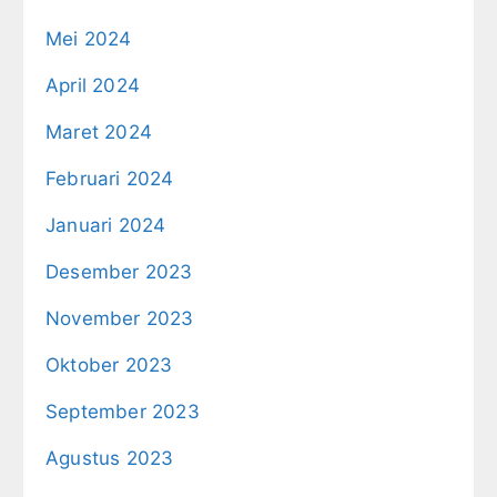
Mei 2024
April 2024
Maret 2024
Februari 2024
Januari 2024
Desember 2023
November 2023
Oktober 2023
September 2023
Agustus 2023