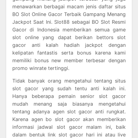
menawarkan berbagai macam jenis daftar situs
BO Slot Online Gacor Terbaik Gampang Menang
Jackpot Saat Ini. Slot88 sebagai BO Slot Resmi
Gacor di Indonesia memberikan semua game
slot online yang dapat berikan bettors slot
gacor anti kalah hadiah jackpot dengan
kelipatan fantastis serta bonus karena kami
memiliki bonus new member terbesar dengan
promo winrate tertinggi.
Tidak banyak orang mengetahui tentang situs
slot gacor yang sudah tentu anti kalah ini.
Hanya beberapa pemain senior slot gacor
mudah menang saja biasanya mengetahui
tentang adanya agen slot gacor anti rungkat.
Karena agen bo slot gacor akan memberikan
informasi jadwal slot gacor malam ini, baik
dalam bentuk link slot gacor hari ini atau live