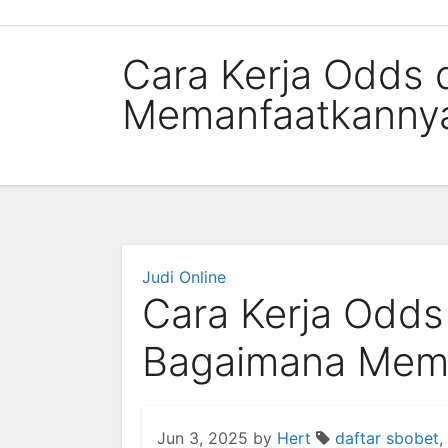
Skip
to
Cara Kerja Odds
content
Memanfaatkanny
Judi Online
Cara Kerja Odds
Bagaimana Mem
Jun 3, 2025
by
Hert
daftar sbobet
,