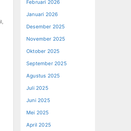
Februari 2026
Januari 2026
l,
Desember 2025
November 2025
Oktober 2025
September 2025
Agustus 2025
Juli 2025
Juni 2025
Mei 2025
April 2025