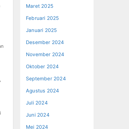
h
Maret 2025
Februari 2025
Januari 2025
Desember 2024
an
November 2024
Oktober 2024
September 2024
,
Agustus 2024
Juli 2024
i
Juni 2024
Mei 2024