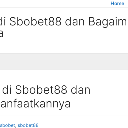
Home
 di Sbobet88 dan Bagai
a
 di Sbobet88 dan
anfaatkannya
sbobet
,
sbobet88