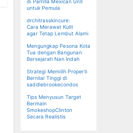
di Parrilla Mexican Grill
untuk Pemula
drchitrasskincure:
Cara Merawat Kulit
agar Tetap Lembut Alami
Mengungkap Pesona Kota
Tua dengan Bangunan
Bersejarah Nan Indah
Strategi Memilih Properti
Bernilai Tinggi di
saddlebrookecondos
Tips Menyusun Target
Bermain
SmokeshopClinton
Secara Realistis