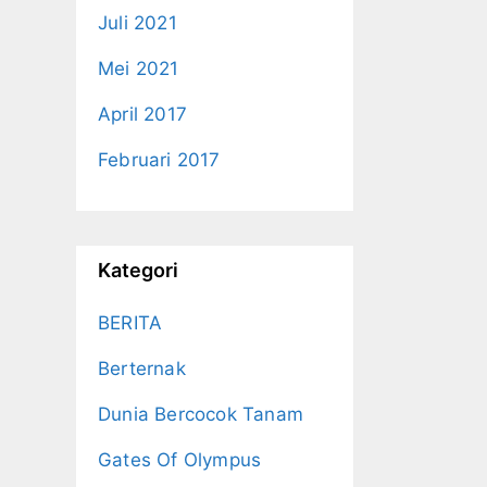
Juli 2021
Mei 2021
April 2017
Februari 2017
Kategori
BERITA
Berternak
Dunia Bercocok Tanam
Gates Of Olympus