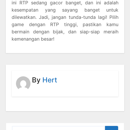
ini RTP sedang gacor banget, dan ini adalah
kesempatan yang sayang banget untuk
dilewatkan. Jadi, jangan tunda-tunda lagi! Pilih
game dengan RTP tinggi, pastikan kamu
bermain dengan bijak, dan siap-siap meraih
kemenangan besar!
By
Hert