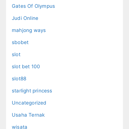
Gates Of Olympus
Judi Online
mahjong ways
sbobet
slot
slot bet 100
slot88
starlight princess
Uncategorized
Usaha Ternak
wisata