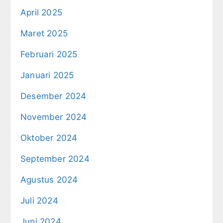
April 2025
Maret 2025
Februari 2025
Januari 2025
Desember 2024
November 2024
Oktober 2024
September 2024
Agustus 2024
Juli 2024
Juni 2024