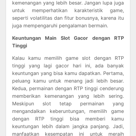
kemenangan yang lebih besar. Jangan lupa juga
untuk memperhatikan karakteristik game,
seperti volatilitas dan fitur bonusnya, karena itu
juga mempengaruhi pengalaman bermain.
Keuntungan Main Slot Gacor dengan RTP
Tinggi
Kalau kamu memilih game slot dengan RTP
tinggi yang lagi gacor hari ini, ada banyak
keuntungan yang bisa kamu dapatkan. Pertama,
peluang kamu untuk menang jadi lebih besar.
Kedua, permainan dengan RTP tinggi cenderung
memberikan kemenangan yang lebih sering.
Meskipun slot tetap permainan yang
mengandalkan keberuntungan, memilih game
dengan RTP tinggi bisa memberi kamu
keuntungan lebih dalam jangka panjang. Jadi,
manfaatkan kesempatan ini untuk meraih