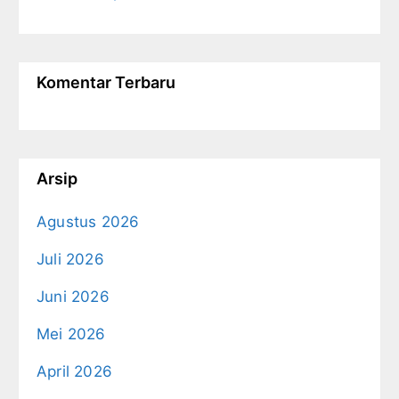
Komentar Terbaru
Arsip
Agustus 2026
Juli 2026
Juni 2026
Mei 2026
April 2026