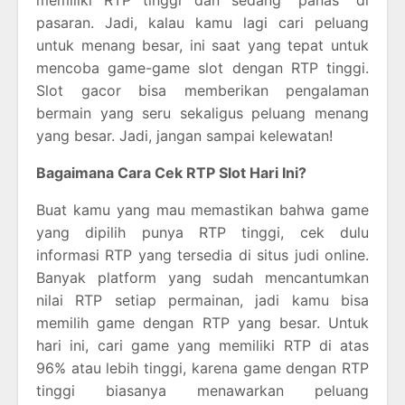
memiliki RTP tinggi dan sedang “panas” di
pasaran. Jadi, kalau kamu lagi cari peluang
untuk menang besar, ini saat yang tepat untuk
mencoba game-game slot dengan RTP tinggi.
Slot gacor bisa memberikan pengalaman
bermain yang seru sekaligus peluang menang
yang besar. Jadi, jangan sampai kelewatan!
Bagaimana Cara Cek RTP Slot Hari Ini?
Buat kamu yang mau memastikan bahwa game
yang dipilih punya RTP tinggi, cek dulu
informasi RTP yang tersedia di situs judi online.
Banyak platform yang sudah mencantumkan
nilai RTP setiap permainan, jadi kamu bisa
memilih game dengan RTP yang besar. Untuk
hari ini, cari game yang memiliki RTP di atas
96% atau lebih tinggi, karena game dengan RTP
tinggi biasanya menawarkan peluang