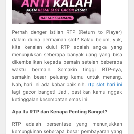
Pernah denger istilah RTP (Return to Player)
dalam dunia permainan slot? Kalau belum, yuk,
kita kenalan dulu! RTP adalah angka yang
menunjukkan seberapa banyak uang yang bisa
dikembalikan kepada pemain setelah beberapa
waktu bermain. Semakin tinggi RTP-nya,
semakin besar peluang kamu untuk menang.
Nah, hari ini ada kabar baik nih,
rtp slot hari ini
lagi gacor banget! Jadi, pastikan kamu nggak
ketinggalan kesempatan emas ini!
Apa Itu RTP dan Kenapa Penting Banget?
RTP adalah persentase yang menunjukkan
kemungkinan seberapa besar pembayaran yang