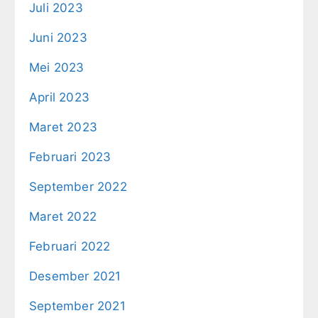
Juli 2023
Juni 2023
Mei 2023
April 2023
Maret 2023
Februari 2023
September 2022
Maret 2022
Februari 2022
Desember 2021
September 2021