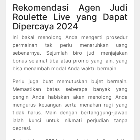
Rekomendasi Agen Judi
Roulette Live yang Dapat
Dipercaya 2024
Ini bakal menolong Anda mengerti prosedur
permainan tak perlu menaruhkan uang
sebenarnya. Sejumlah biro judi menjajakan
bonus selamat tiba atau promo yang lain, yang
bisa menambah modal Anda waktu bermain.
Perlu juga buat memutuskan bujet bermain.
Memastikan batas seberapa banyak yang
pengin Anda habiskan akan menolong Anda
mengurus keuangan serta menahan rugi yang
tidak harus. Main dengan bertanggung-jawab
ialah kunci untuk nikmati perjudian tanpa
depresi.