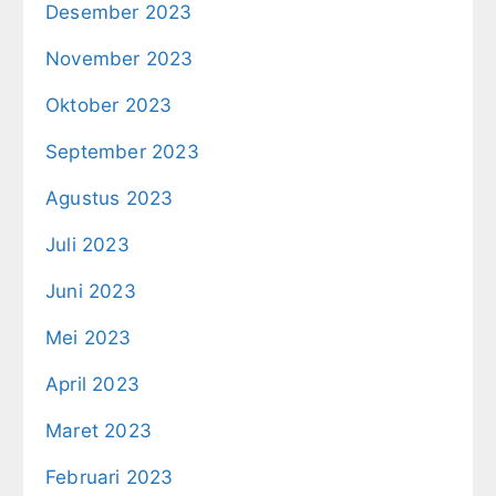
Desember 2023
November 2023
Oktober 2023
September 2023
Agustus 2023
Juli 2023
Juni 2023
Mei 2023
April 2023
Maret 2023
Februari 2023