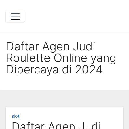
Skip
to
content
Daftar Agen Judi
Roulette Online yang
Dipercaya di 2024
slot
Daftar Agen Judi