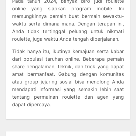
Pada tahun 2024, banyak biro judi roulette
online yang siapkan program mobile. Ini
memungkinnya pemain buat bermain sewaktu-
waktu serta dimana-mana. Dengan terapan ini,
Anda tidak tertinggal peluang untuk nikmati
roulette, juga waktu Anda tengah diperjalanan.
Tidak hanya itu, ikutinya kemajuan serta kabar
dari populasi taruhan online. Beberapa pemain
share pengalaman, teknik, dan trick yang dapat
amat bermanfaat. Gabung dengan komunitas
atau group jejaring sosial bisa menolong Anda
mendapati informasi yang semakin lebih saat
tentang permainan roulette dan agen yang
dapat dipercaya.