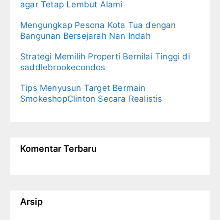
agar Tetap Lembut Alami
Mengungkap Pesona Kota Tua dengan
Bangunan Bersejarah Nan Indah
Strategi Memilih Properti Bernilai Tinggi di
saddlebrookecondos
Tips Menyusun Target Bermain
SmokeshopClinton Secara Realistis
Komentar Terbaru
Arsip