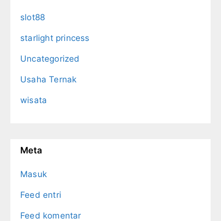
slot88
starlight princess
Uncategorized
Usaha Ternak
wisata
Meta
Masuk
Feed entri
Feed komentar