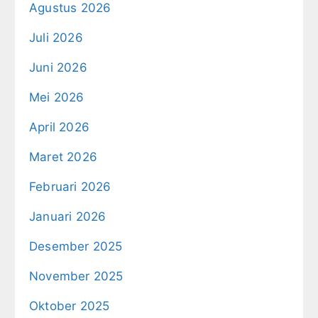
Agustus 2026
Juli 2026
Juni 2026
Mei 2026
April 2026
Maret 2026
Februari 2026
Januari 2026
Desember 2025
November 2025
Oktober 2025