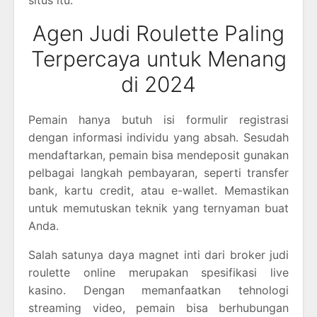
situs itu.
Agen Judi Roulette Paling
Terpercaya untuk Menang
di 2024
Pemain hanya butuh isi formulir registrasi
dengan informasi individu yang absah. Sesudah
mendaftarkan, pemain bisa mendeposit gunakan
pelbagai langkah pembayaran, seperti transfer
bank, kartu credit, atau e-wallet. Memastikan
untuk memutuskan teknik yang ternyaman buat
Anda.
Salah satunya daya magnet inti dari broker judi
roulette online merupakan spesifikasi live
kasino. Dengan memanfaatkan tehnologi
streaming video, pemain bisa berhubungan