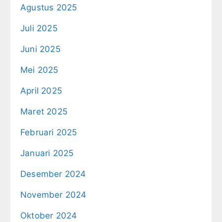
Agustus 2025
Juli 2025
Juni 2025
Mei 2025
April 2025
Maret 2025
Februari 2025
Januari 2025
Desember 2024
November 2024
Oktober 2024