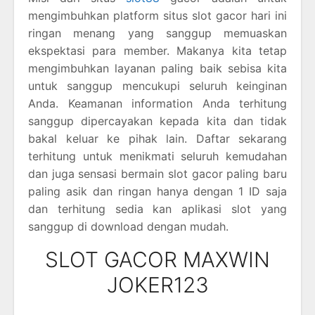
mengimbuhkan platform situs slot gacor hari ini
ringan menang yang sanggup memuaskan
ekspektasi para member. Makanya kita tetap
mengimbuhkan layanan paling baik sebisa kita
untuk sanggup mencukupi seluruh keinginan
Anda. Keamanan information Anda terhitung
sanggup dipercayakan kepada kita dan tidak
bakal keluar ke pihak lain. Daftar sekarang
terhitung untuk menikmati seluruh kemudahan
dan juga sensasi bermain slot gacor paling baru
paling asik dan ringan hanya dengan 1 ID saja
dan terhitung sedia kan aplikasi slot yang
sanggup di download dengan mudah.
SLOT GACOR MAXWIN
JOKER123