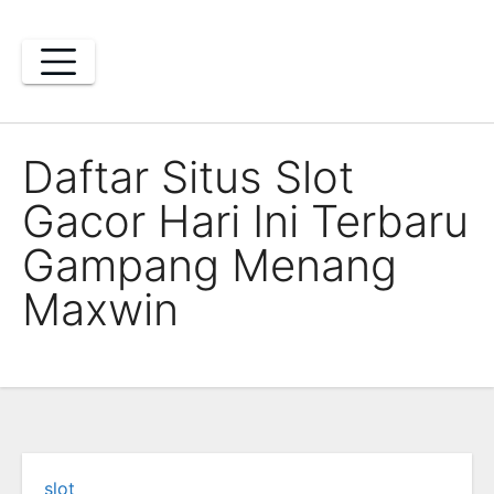
Skip
to
content
Daftar Situs Slot
Gacor Hari Ini Terbaru
Gampang Menang
Maxwin
slot