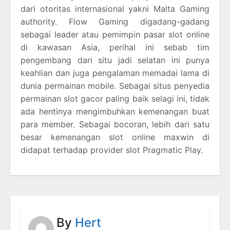
dari otoritas internasional yakni Malta Gaming
authority. Flow Gaming digadang-gadang
sebagai leader atau pemimpin pasar slot online
di kawasan Asia, perihal ini sebab tim
pengembang dari situ jadi selatan ini punya
keahlian dan juga pengalaman memadai lama di
dunia permainan mobile. Sebagai situs penyedia
permainan slot gacor paling baik selagi ini, tidak
ada hentinya mengimbuhkan kemenangan buat
para member. Sebagai bocoran, lebih dari satu
besar kemenangan slot online maxwin di
didapat terhadap provider slot Pragmatic Play.
By
Hert