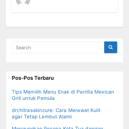
Pos-Pos Terbaru
Tips Memilih Menu Enak di Parrilla Mexican
Grill untuk Pemula
drchitrasskincure: Cara Merawat Kulit
agar Tetap Lembut Alami
Mengungkap Pesona Kota Tua dengan