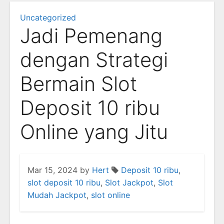
Uncategorized
Jadi Pemenang
dengan Strategi
Bermain Slot
Deposit 10 ribu
Online yang Jitu
Mar 15, 2024
by
Hert
Deposit 10 ribu
,
slot deposit 10 ribu
,
Slot Jackpot
,
Slot
Mudah Jackpot
,
slot online