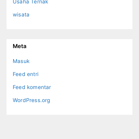
Usaha Ternak
wisata
Meta
Masuk
Feed entri
Feed komentar
WordPress.org