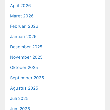
April 2026
Maret 2026
Februari 2026
Januari 2026
Desember 2025
November 2025
Oktober 2025
September 2025
Agustus 2025
Juli 2025
Juni 2025