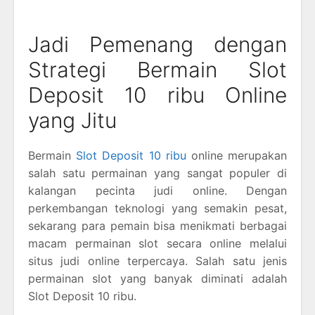
Jadi Pemenang dengan
Strategi Bermain Slot
Deposit 10 ribu Online
yang Jitu
Bermain
Slot Deposit 10 ribu
online merupakan
salah satu permainan yang sangat populer di
kalangan pecinta judi online. Dengan
perkembangan teknologi yang semakin pesat,
sekarang para pemain bisa menikmati berbagai
macam permainan slot secara online melalui
situs judi online terpercaya. Salah satu jenis
permainan slot yang banyak diminati adalah
Slot Deposit 10 ribu.