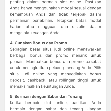
penting dalam bermain slot online. Pastikan
Anda hanya menggunakan modal sesuai dengan
kemampuan Anda dan tidak terjebak dalam
permainan berlebihan. Tetapkan batas modal
harian atau mingguan dan disiplin dalam
mengelola keuangan Anda.
4. Gunakan Bonus dan Promo
Sebagian besar situs judi online menawarkan
berbagai bonus dan promo menarik untuk
pemain. Manfaatkan bonus dan promo tersebut
untuk meningkatkan peluang menang Anda. Pilih
situs judi online yang menyediakan bonus
deposit, cashback, atau rollingan tinggi untuk
memaksimalkan keuntungan Anda.
5. Bermain dengan Sabar dan Tenang
Ketika bermain slot online, pastikan Anda
bermain dengan sabar dan tenang. Jangan