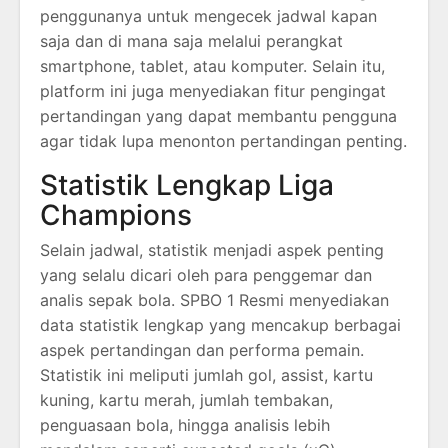
penggunanya untuk mengecek jadwal kapan
saja dan di mana saja melalui perangkat
smartphone, tablet, atau komputer. Selain itu,
platform ini juga menyediakan fitur pengingat
pertandingan yang dapat membantu pengguna
agar tidak lupa menonton pertandingan penting.
Statistik Lengkap Liga
Champions
Selain jadwal, statistik menjadi aspek penting
yang selalu dicari oleh para penggemar dan
analis sepak bola. SPBO 1 Resmi menyediakan
data statistik lengkap yang mencakup berbagai
aspek pertandingan dan performa pemain.
Statistik ini meliputi jumlah gol, assist, kartu
kuning, kartu merah, jumlah tembakan,
penguasaan bola, hingga analisis lebih