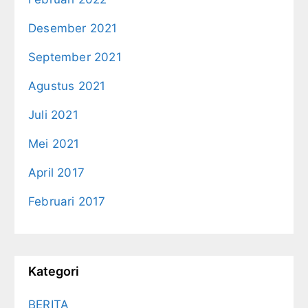
Desember 2021
September 2021
Agustus 2021
Juli 2021
Mei 2021
April 2017
Februari 2017
Kategori
BERITA