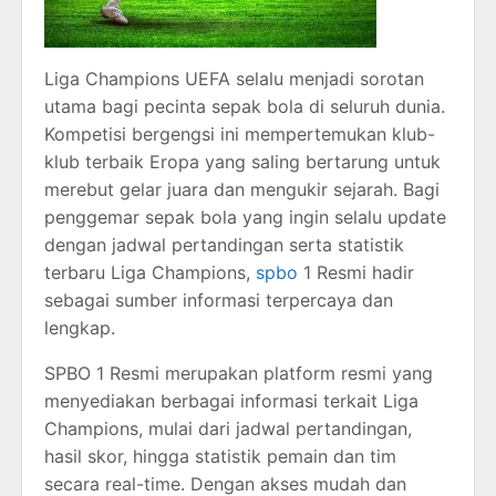
Liga Champions UEFA selalu menjadi sorotan
utama bagi pecinta sepak bola di seluruh dunia.
Kompetisi bergengsi ini mempertemukan klub-
klub terbaik Eropa yang saling bertarung untuk
merebut gelar juara dan mengukir sejarah. Bagi
penggemar sepak bola yang ingin selalu update
dengan jadwal pertandingan serta statistik
terbaru Liga Champions,
spbo
1 Resmi hadir
sebagai sumber informasi terpercaya dan
lengkap.
SPBO 1 Resmi merupakan platform resmi yang
menyediakan berbagai informasi terkait Liga
Champions, mulai dari jadwal pertandingan,
hasil skor, hingga statistik pemain dan tim
secara real-time. Dengan akses mudah dan