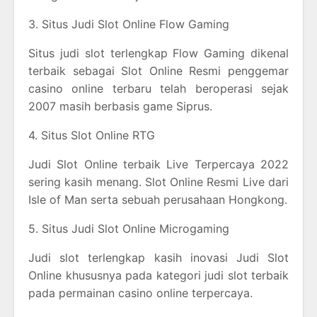
3. Situs Judi Slot Online Flow Gaming
Situs judi slot terlengkap Flow Gaming dikenal
terbaik sebagai Slot Online Resmi penggemar
casino online terbaru telah beroperasi sejak
2007 masih berbasis game Siprus.
4. Situs Slot Online RTG
Judi Slot Online terbaik Live Terpercaya 2022
sering kasih menang. Slot Online Resmi Live dari
Isle of Man serta sebuah perusahaan Hongkong.
5. Situs Judi Slot Online Microgaming
Judi slot terlengkap kasih inovasi Judi Slot
Online khususnya pada kategori judi slot terbaik
pada permainan casino online terpercaya.