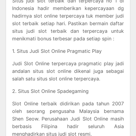
Situs judi slot terbaik dan terpercaya no 1 di
Indonesia hadir memberikan kepercayaan dg
hadirnya slot online terpercaya tuk member judi
slot terbaik setiap hari. Pastikan bermain daftar
situs judi slot terbaik dan terpercaya untuk
menikmati bonus terbesar pada setiap spin :
1. Situs Judi Slot Online Pragmatic Play
Judi Slot Online terpercaya pragmatic play jadi
andalan situs slot online dikenal juga sebagai
salah satu situs slot online terpercaya.
2. Situs Slot Online Spadegaming
Slot Online terbaik didirikan pada tahun 2007
oleh seorang pengusaha Malaysia bernama
Shen Seow. Perusahaan Judi Slot Online masih
berbasis Filipina hadir seluruh Asia
menghadirkan situs judi slot resmi.