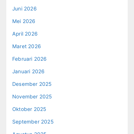
Juni 2026
Mei 2026
April 2026
Maret 2026
Februari 2026
Januari 2026
Desember 2025
November 2025
Oktober 2025
September 2025