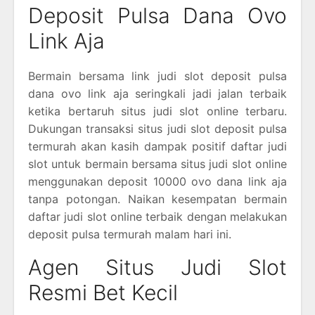
Deposit Pulsa Dana Ovo
Link Aja
Bermain bersama link judi slot deposit pulsa
dana ovo link aja seringkali jadi jalan terbaik
ketika bertaruh situs judi slot online terbaru.
Dukungan transaksi situs judi slot deposit pulsa
termurah akan kasih dampak positif daftar judi
slot untuk bermain bersama situs judi slot online
menggunakan deposit 10000 ovo dana link aja
tanpa potongan. Naikan kesempatan bermain
daftar judi slot online terbaik dengan melakukan
deposit pulsa termurah malam hari ini.
Agen Situs Judi Slot
Resmi Bet Kecil