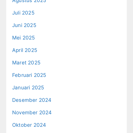
Agustus 2025
Juli 2025
Juni 2025
Mei 2025
April 2025
Maret 2025
Februari 2025
Januari 2025
Desember 2024
November 2024
Oktober 2024