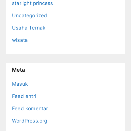
starlight princess
Uncategorized
Usaha Ternak
wisata
Meta
Masuk
Feed entri
Feed komentar
WordPress.org