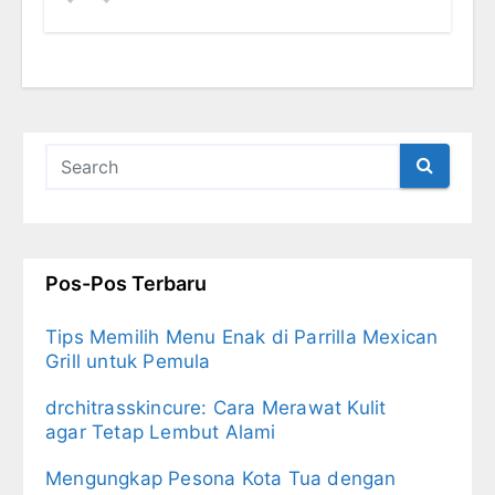
Pos-Pos Terbaru
Tips Memilih Menu Enak di Parrilla Mexican
Grill untuk Pemula
drchitrasskincure: Cara Merawat Kulit
agar Tetap Lembut Alami
Mengungkap Pesona Kota Tua dengan