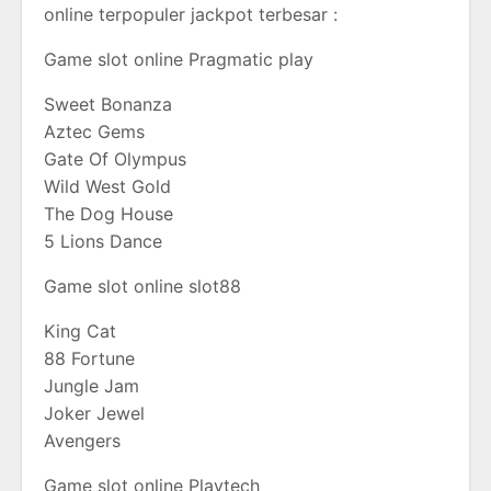
online terpopuler jackpot terbesar :
Game slot online Pragmatic play
Sweet Bonanza
Aztec Gems
Gate Of Olympus
Wild West Gold
The Dog House
5 Lions Dance
Game slot online slot88
King Cat
88 Fortune
Jungle Jam
Joker Jewel
Avengers
Game slot online Playtech