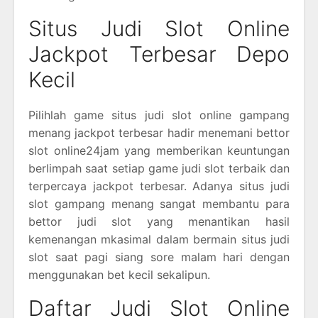
Situs Judi Slot Online
Jackpot Terbesar Depo
Kecil
Pilihlah game situs judi slot online gampang
menang jackpot terbesar hadir menemani bettor
slot online24jam yang memberikan keuntungan
berlimpah saat setiap game judi slot terbaik dan
terpercaya jackpot terbesar. Adanya situs judi
slot gampang menang sangat membantu para
bettor judi slot yang menantikan hasil
kemenangan mkasimal dalam bermain situs judi
slot saat pagi siang sore malam hari dengan
menggunakan bet kecil sekalipun.
Daftar Judi Slot Online