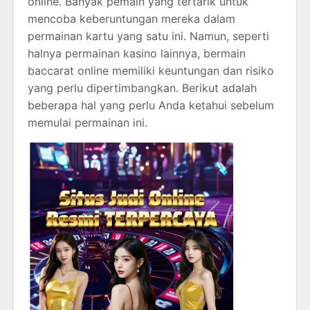
online. Banyak pemain yang tertarik untuk
mencoba keberuntungan mereka dalam
permainan kartu yang satu ini. Namun, seperti
halnya permainan kasino lainnya, bermain
baccarat online memiliki keuntungan dan risiko
yang perlu dipertimbangkan. Berikut adalah
beberapa hal yang perlu Anda ketahui sebelum
memulai permainan ini.