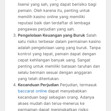
lisensi yang sah, yang dapat berisiko bagi
pemain. Oleh karena itu, penting untuk
memilih kasino online yang memiliki
reputasi baik dan terdaftar di lembaga
pengawas perjudian yang sah.
Pengelolaan Keuangan yang Buruk
Salah
satu risiko terbesar dalam permainan kasino
adalah pengelolaan uang yang buruk. Tanpa
kontrol yang tepat, pemain dapat dengan
cepat kehilangan banyak uang. Sangat
penting untuk memiliki batasan taruhan dan
selalu bermain sesuai dengan anggaran
yang telah ditentukan.
Kecanduan Perjudian
Perjudian, termasuk
baccarat online
dapat menyebabkan
kecanduan bagi sebagian orang. Adanya
akses mudah dan terus-menerus ke
permainan dapat meningkatkan risiko