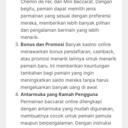
Chemin de Fer, dan Mini Baccarat. Dengan
begitu, pemain dapat memilih jenis
permainan yang sesuai dengan preferensi
mereka, memberikan lebih banyak pilihan
dan pengalaman bermain yang lebih
menarik.
Bonus dan Promosi
Banyak kasino online
menawarkan bonus pendaftaran, cashback,
atau promosi menarik lainnya untuk menarik
pemain baru. Ini memberikan keuntungan
tambahan bagi pemain yang ingin
meningkatkan saldo mereka tanpa harus
mengeluarkan banyak uang di awal.
Antarmuka yang Ramah Pengguna
Permainan baccarat online dilengkapi
dengan antarmuka yang mudah digunakan,
membuatnya cocok untuk pemain pemula
maupun berpengalaman. Dengan instruksi