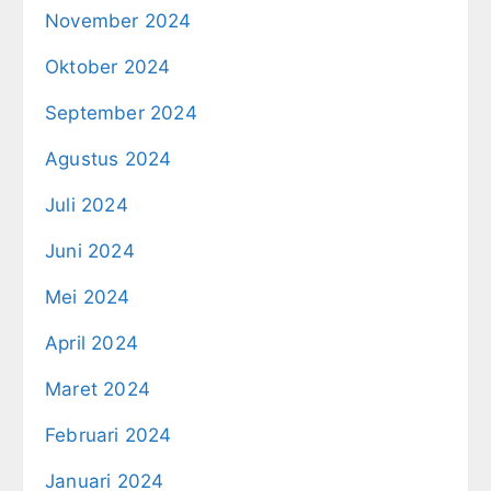
November 2024
Oktober 2024
September 2024
Agustus 2024
Juli 2024
Juni 2024
Mei 2024
April 2024
Maret 2024
Februari 2024
Januari 2024