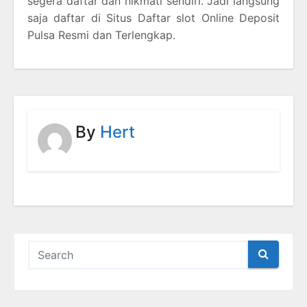
segera daftar dan nikmati sendiri. Jadi langsung
saja daftar di Situs Daftar slot Online Deposit
Pulsa Resmi dan Terlengkap.
By
Hert