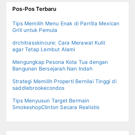
Pos-Pos Terbaru
Tips Memilih Menu Enak di Parrilla Mexican
Grill untuk Pemula
drchitrasskincure: Cara Merawat Kulit
agar Tetap Lembut Alami
Mengungkap Pesona Kota Tua dengan
Bangunan Bersejarah Nan Indah
Strategi Memilih Properti Bernilai Tinggi di
saddlebrookecondos
Tips Menyusun Target Bermain
SmokeshopClinton Secara Realistis