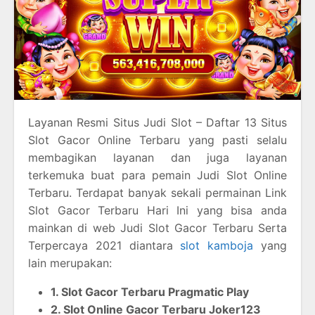
Layanan Resmi Situs Judi Slot – Daftar 13 Situs
Slot Gacor Online Terbaru yang pasti selalu
membagikan layanan dan juga layanan
terkemuka buat para pemain Judi Slot Online
Terbaru. Terdapat banyak sekali permainan Link
Slot Gacor Terbaru Hari Ini yang bisa anda
mainkan di web Judi Slot Gacor Terbaru Serta
Terpercaya 2021 diantara
slot kamboja
yang
lain merupakan:
1. Slot Gacor Terbaru Pragmatic Play
2. Slot Online Gacor Terbaru Joker123