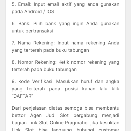
5. Email: Input email aktif yang anda gunakan
pada Android / IOS
6. Bank: Pilih bank yang ingin Anda gunakan
untuk bertransaksi
7. Nama Rekening: Input nama rekening Anda
yang terterah pada buku tabungan
8. Nomor Rekening: Ketik nomor rekening yang
terterah pada buku tabungan
9. Kode Verifikasi: Masukkan huruf dan angka
yang terterah pada posisi kanan lalu klik
“DAFTAR”
Dari penjelasan diatas semoga bisa membantu
bettor Agen Judi Slot bergabung menjadi
bagian Link Slot Online Pragmatic, jika kesulitan
Link Slot bisa langsung hubungi customer