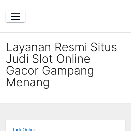
Skip
to
content
Layanan Resmi Situs
Judi Slot Online
Gacor Gampang
Menang
Judi Online