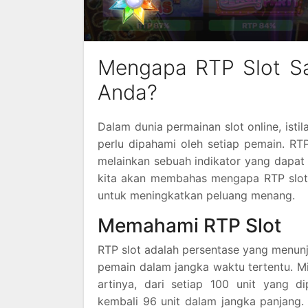
Mengapa RTP Slot S
Anda?
Dalam dunia permainan slot online, istil
perlu dipahami oleh setiap pemain. RTP
melainkan sebuah indikator yang dapat
kita akan membahas mengapa RTP slot
untuk meningkatkan peluang menang.
Memahami RTP Slot
RTP slot adalah persentase yang menu
pemain dalam jangka waktu tertentu. Mi
artinya, dari setiap 100 unit yang 
kembali 96 unit dalam jangka panjang.