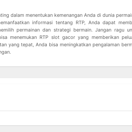
enting dalam menentukan kemenangan Anda di dunia perma
emanfaatkan informasi tentang RTP, Anda dapat memb
emilih permainan dan strategi bermain. Jangan ragu un
r bisa menemukan RTP slot gacor yang memberikan pelu
tan yang tepat, Anda bisa meningkatkan pengalaman berm
ngan.