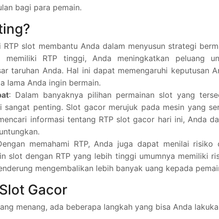
lan bagi para pemain.
ting?
 RTP slot membantu Anda dalam menyusun strategi berma
 memiliki RTP tinggi, Anda meningkatkan peluang un
ar taruhan Anda. Hal ini dapat memengaruhi keputusan A
a lama Anda ingin bermain.
at
: Dalam banyaknya pilihan permainan slot yang terse
sangat penting. Slot gacor merujuk pada mesin yang se
cari informasi tentang RTP slot gacor hari ini, Anda d
untungkan.
Dengan memahami RTP, Anda juga dapat menilai risiko 
in slot dengan RTP yang lebih tinggi umumnya memiliki ri
cenderung mengembalikan lebih banyak uang kepada pemai
Slot Gacor
ng menang, ada beberapa langkah yang bisa Anda lakuka