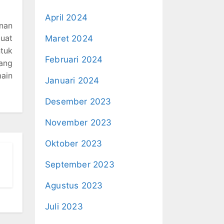
April 2024
inan
uat
Maret 2024
tuk
Februari 2024
ang
ain
Januari 2024
Desember 2023
November 2023
Oktober 2023
September 2023
Agustus 2023
Juli 2023