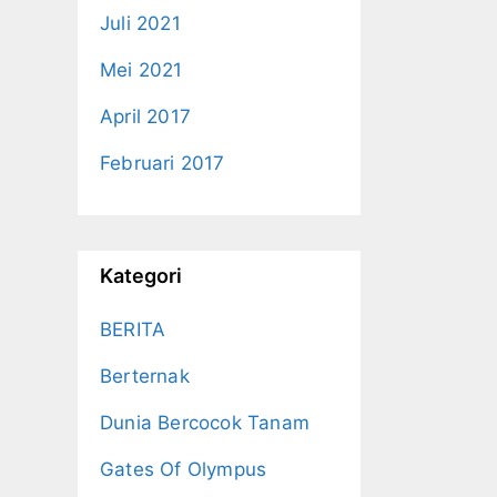
Juli 2021
Mei 2021
April 2017
Februari 2017
Kategori
BERITA
Berternak
Dunia Bercocok Tanam
Gates Of Olympus