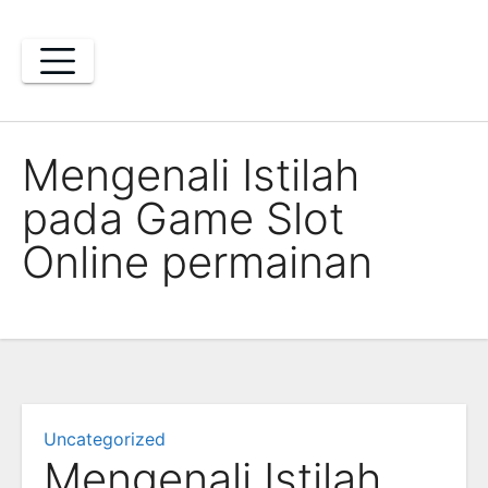
Skip
to
content
Mengenali Istilah
pada Game Slot
Online permainan
Uncategorized
Mengenali Istilah