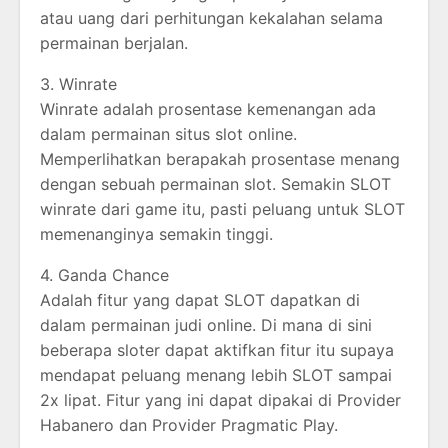
atau uang dari perhitungan kekalahan selama
permainan berjalan.
3. Winrate
Winrate adalah prosentase kemenangan ada
dalam permainan situs slot online.
Memperlihatkan berapakah prosentase menang
dengan sebuah permainan slot. Semakin SLOT
winrate dari game itu, pasti peluang untuk SLOT
memenanginya semakin tinggi.
4. Ganda Chance
Adalah fitur yang dapat SLOT dapatkan di
dalam permainan judi online. Di mana di sini
beberapa sloter dapat aktifkan fitur itu supaya
mendapat peluang menang lebih SLOT sampai
2x lipat. Fitur yang ini dapat dipakai di Provider
Habanero dan Provider Pragmatic Play.