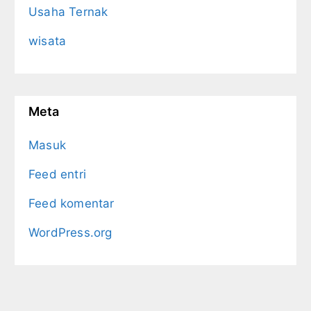
Usaha Ternak
wisata
Meta
Masuk
Feed entri
Feed komentar
WordPress.org