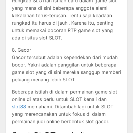
Rungkad SLOTlah istilah baru dalam game slot
yang mana di sini beberapa anggota alami
kekalahan terus-terusan. Tentu saja keadaan
rungkad itu harus di jauhi. Karena itu, penting
untuk memakai bocoran RTP game slot yang
ada di situs slot SLOT.
8. Gacor
Gacor tersebut adalah kependekan dari mudah
bocor. Yakni adalah panggilan untuk beberapa
game slot yang di sini mereka sanggup memberi
peluang menang lebih SLOT.
Beberapa istilah di dalam permainan game slot
online di atas perlu untuk SLOT kenali dan
slot88
memahami. Ditambah lagi untuk SLOT
yang merencanakan untuk fokus di dalam
permainan judi online berbentuk slot gacor.