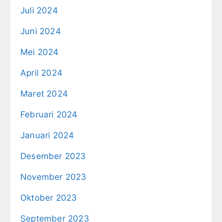
Juli 2024
Juni 2024
Mei 2024
April 2024
Maret 2024
Februari 2024
Januari 2024
Desember 2023
November 2023
Oktober 2023
September 2023