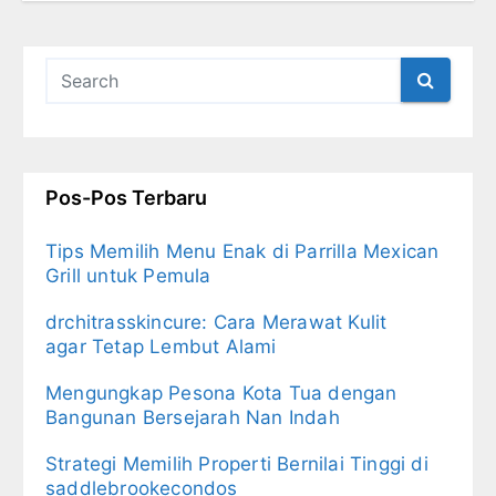
Pos-Pos Terbaru
Tips Memilih Menu Enak di Parrilla Mexican
Grill untuk Pemula
drchitrasskincure: Cara Merawat Kulit
agar Tetap Lembut Alami
Mengungkap Pesona Kota Tua dengan
Bangunan Bersejarah Nan Indah
Strategi Memilih Properti Bernilai Tinggi di
saddlebrookecondos