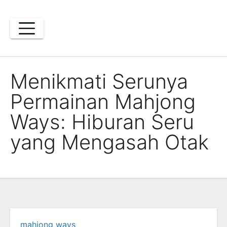
Skip
to
content
Menikmati Serunya
Permainan Mahjong
Ways: Hiburan Seru
yang Mengasah Otak
mahjong ways