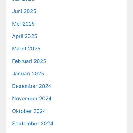
Juni 2025
Mei 2025
April 2025
Maret 2025
Februari 2025
Januari 2025
Desember 2024
November 2024
Oktober 2024
September 2024