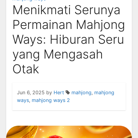
Menikmati Serunya
Permainan Mahjong
Ways: Hiburan Seru
yang Mengasah
Otak
Jun 6, 2025
by
Hert
mahjong
,
mahjong
ways
,
mahjong ways 2