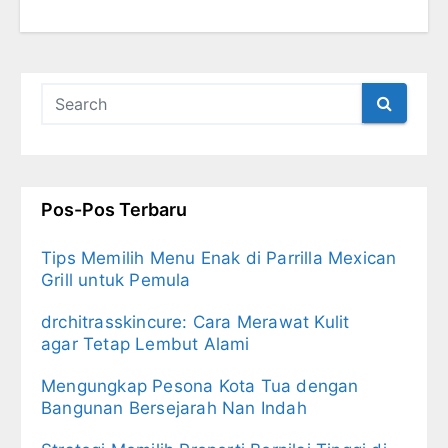
Pos-Pos Terbaru
Tips Memilih Menu Enak di Parrilla Mexican
Grill untuk Pemula
drchitrasskincure: Cara Merawat Kulit
agar Tetap Lembut Alami
Mengungkap Pesona Kota Tua dengan
Bangunan Bersejarah Nan Indah