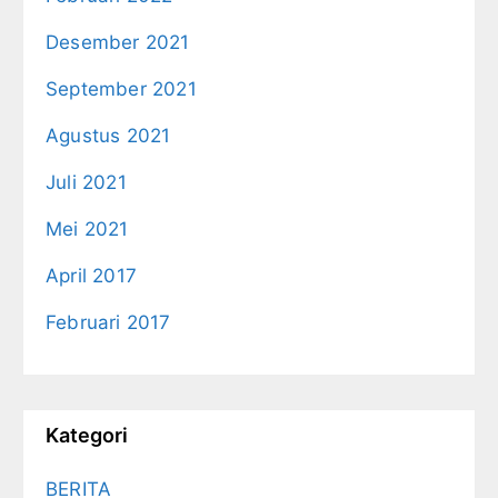
Desember 2021
September 2021
Agustus 2021
Juli 2021
Mei 2021
April 2017
Februari 2017
Kategori
BERITA