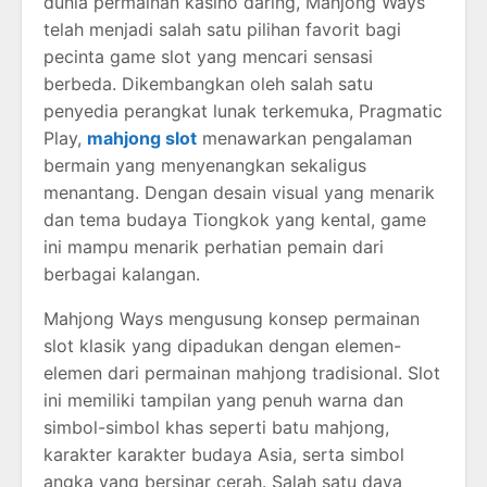
dunia permainan kasino daring, Mahjong Ways
telah menjadi salah satu pilihan favorit bagi
pecinta game slot yang mencari sensasi
berbeda. Dikembangkan oleh salah satu
penyedia perangkat lunak terkemuka, Pragmatic
Play,
mahjong slot
menawarkan pengalaman
bermain yang menyenangkan sekaligus
menantang. Dengan desain visual yang menarik
dan tema budaya Tiongkok yang kental, game
ini mampu menarik perhatian pemain dari
berbagai kalangan.
Mahjong Ways mengusung konsep permainan
slot klasik yang dipadukan dengan elemen-
elemen dari permainan mahjong tradisional. Slot
ini memiliki tampilan yang penuh warna dan
simbol-simbol khas seperti batu mahjong,
karakter karakter budaya Asia, serta simbol
angka yang bersinar cerah. Salah satu daya