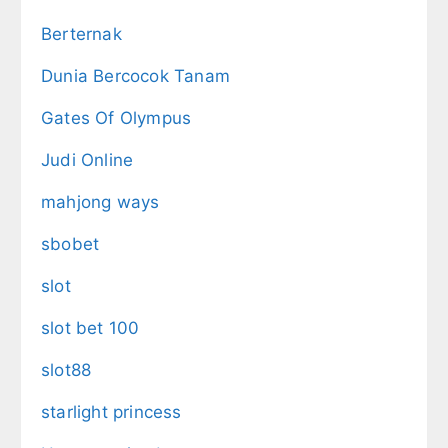
Berternak
Dunia Bercocok Tanam
Gates Of Olympus
Judi Online
mahjong ways
sbobet
slot
slot bet 100
slot88
starlight princess