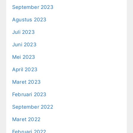
September 2023
Agustus 2023
Juli 2023
Juni 2023
Mei 2023
April 2023
Maret 2023
Februari 2023
September 2022
Maret 2022
Februari 2022