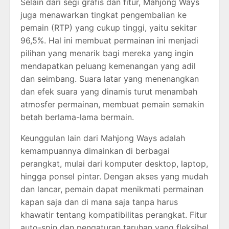
Selain dari segi grafis dan fitur, Mahjong Ways
juga menawarkan tingkat pengembalian ke
pemain (RTP) yang cukup tinggi, yaitu sekitar
96,5%. Hal ini membuat permainan ini menjadi
pilihan yang menarik bagi mereka yang ingin
mendapatkan peluang kemenangan yang adil
dan seimbang. Suara latar yang menenangkan
dan efek suara yang dinamis turut menambah
atmosfer permainan, membuat pemain semakin
betah berlama-lama bermain.
Keunggulan lain dari Mahjong Ways adalah
kemampuannya dimainkan di berbagai
perangkat, mulai dari komputer desktop, laptop,
hingga ponsel pintar. Dengan akses yang mudah
dan lancar, pemain dapat menikmati permainan
kapan saja dan di mana saja tanpa harus
khawatir tentang kompatibilitas perangkat. Fitur
auto-spin dan pengaturan taruhan yang fleksibel