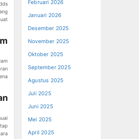
Februari 2026
Odds
ang
Januari 2026
uat
Desember 2025
am
November 2025
Oktober 2025
alam
September 2025
ran
ena
Agustus 2025
Juli 2025
an
Juni 2025
suai
Mei 2025
tap
April 2025
ara