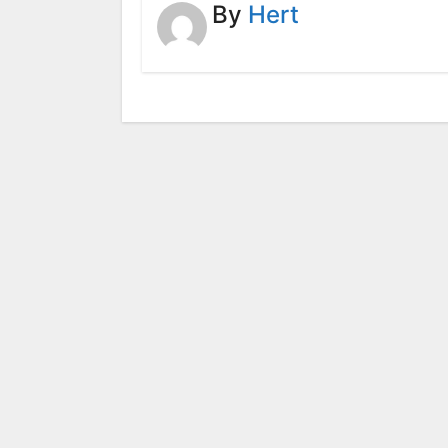
By
Hert