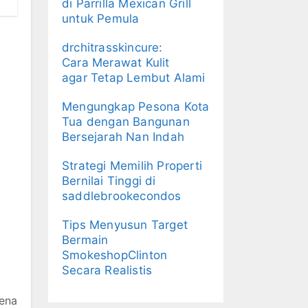
di Parrilla Mexican Grill
untuk Pemula
drchitrasskincure:
Cara Merawat Kulit
agar Tetap Lembut Alami
Mengungkap Pesona Kota
Tua dengan Bangunan
Bersejarah Nan Indah
Strategi Memilih Properti
Bernilai Tinggi di
saddlebrookecondos
Tips Menyusun Target
Bermain
SmokeshopClinton
Secara Realistis
ena