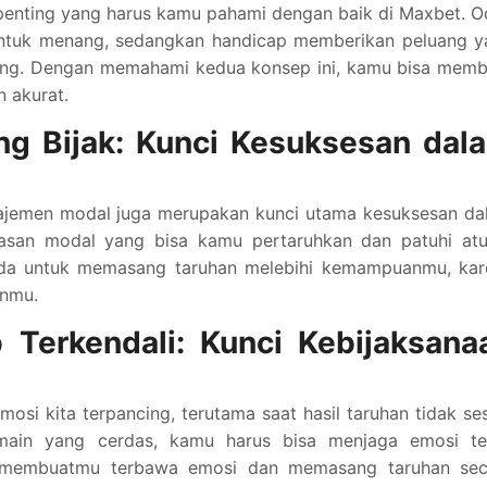
penting yang harus kamu pahami dengan baik di Maxbet. 
untuk menang, sedangkan handicap memberikan peluang y
ing. Dengan memahami kedua konsep ini, kamu bisa memb
n akurat.
g Bijak: Kunci Kesuksesan dal
anajemen modal juga merupakan kunci utama kesuksesan d
tasan modal yang bisa kamu pertaruhkan dan patuhi atu
goda untuk memasang taruhan melebihi kemampuanmu, kar
anmu.
Terkendali: Kunci Kebijaksana
osi kita terpancing, terutama saat hasil taruhan tidak se
main yang cerdas, kamu harus bisa menjaga emosi te
an membuatmu terbawa emosi dan memasang taruhan sec