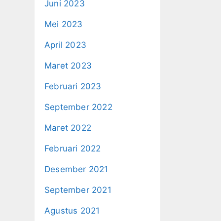
Juni 2023
Mei 2023
April 2023
Maret 2023
Februari 2023
September 2022
Maret 2022
Februari 2022
Desember 2021
September 2021
Agustus 2021