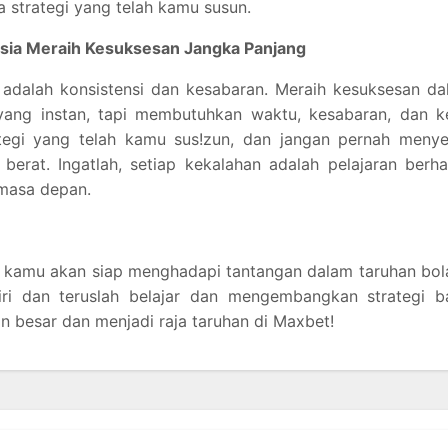
a strategi yang telah kamu susun.
asia Meraih Kesuksesan Jangka Panjang
a, adalah konsistensi dan kesabaran. Meraih kesuksesan d
yang instan, tapi membutuhkan waktu, kesabaran, dan ke
ategi yang telah kamu sus!zun, dan jangan pernah menye
erat. Ingatlah, setiap kekalahan adalah pelajaran berh
masa depan.
, kamu akan siap menghadapi tantangan dalam taruhan bol
ri dan teruslah belajar dan mengembangkan strategi ba
 besar dan menjadi raja taruhan di Maxbet!