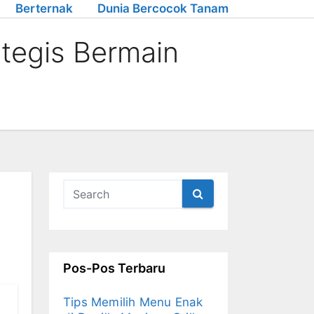
Berternak
Dunia Bercocok Tanam
tegis Bermain
Pos-Pos Terbaru
Tips Memilih Menu Enak