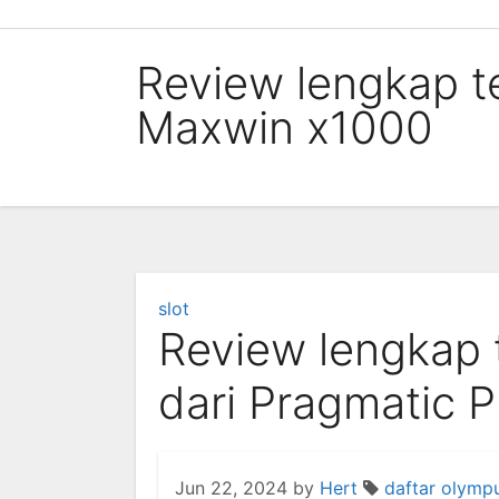
Skip
to
Review lengkap t
content
Maxwin x1000
slot
Review lengkap
dari Pragmatic 
Jun 22, 2024
by
Hert
daftar olymp