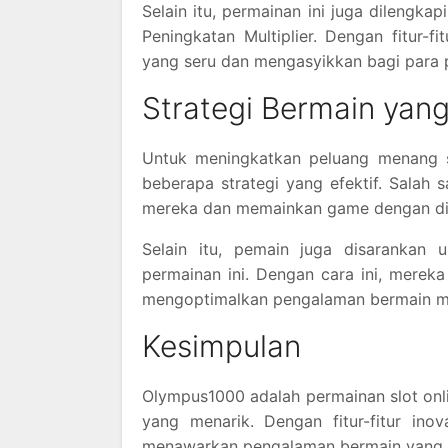
Selain itu, permainan ini juga dilengka
Peningkatan Multiplier. Dengan fitur
yang seru dan mengasyikkan bagi para 
Strategi Bermain yang
Untuk meningkatkan peluang menang 
beberapa strategi yang efektif. Salah
mereka dan memainkan game dengan dis
Selain itu, pemain juga disarankan 
permainan ini. Dengan cara ini, mere
mengoptimalkan pengalaman bermain m
Kesimpulan
Olympus1000 adalah permainan slot onl
yang menarik. Dengan fitur-fitur ino
menawarkan pengalaman bermain yang t