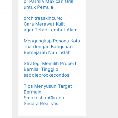
di Parrilla Mexican Grill
untuk Pemula
drchitrasskincure:
Cara Merawat Kulit
agar Tetap Lembut Alami
Mengungkap Pesona Kota
Tua dengan Bangunan
Bersejarah Nan Indah
Strategi Memilih Properti
Bernilai Tinggi di
saddlebrookecondos
Tips Menyusun Target
Bermain
SmokeshopClinton
Secara Realistis