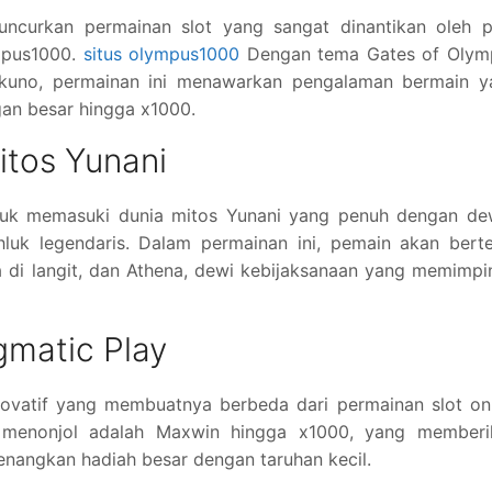
uncurkan permainan slot yang sangat dinantikan oleh p
ympus1000.
situs olympus1000
Dengan tema Gates of Olym
ni kuno, permainan ini menawarkan pengalaman bermain y
n besar hingga x1000.
itos Yunani
uk memasuki dunia mitos Yunani yang penuh dengan de
uk legendaris. Dalam permainan ini, pemain akan bert
 di langit, dan Athena, dewi kebijaksanaan yang memimpi
gmatic Play
novatif yang membuatnya berbeda dari permainan slot on
ng menonjol adalah Maxwin hingga x1000, yang memberi
angkan hadiah besar dengan taruhan kecil.