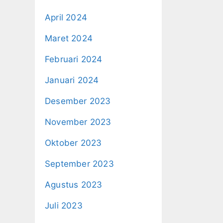
April 2024
Maret 2024
Februari 2024
Januari 2024
Desember 2023
November 2023
Oktober 2023
September 2023
Agustus 2023
Juli 2023