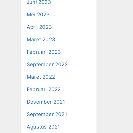
Juni 2023
Mei 2023
April 2023
Maret 2023
Februari 2023
September 2022
Maret 2022
Februari 2022
Desember 2021
September 2021
Agustus 2021