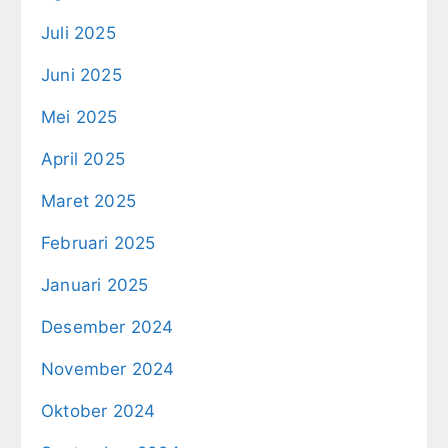
Juli 2025
Juni 2025
Mei 2025
April 2025
Maret 2025
Februari 2025
Januari 2025
Desember 2024
November 2024
Oktober 2024