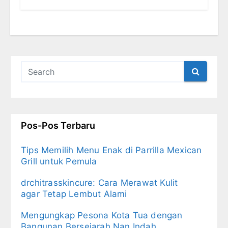
Pos-Pos Terbaru
Tips Memilih Menu Enak di Parrilla Mexican
Grill untuk Pemula
drchitrasskincure: Cara Merawat Kulit
agar Tetap Lembut Alami
Mengungkap Pesona Kota Tua dengan
Bangunan Bersejarah Nan Indah