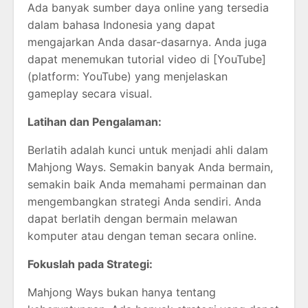
Ada banyak sumber daya online yang tersedia
dalam bahasa Indonesia yang dapat
mengajarkan Anda dasar-dasarnya. Anda juga
dapat menemukan tutorial video di [YouTube]
(platform: YouTube) yang menjelaskan
gameplay secara visual.
Latihan dan Pengalaman:
Berlatih adalah kunci untuk menjadi ahli dalam
Mahjong Ways. Semakin banyak Anda bermain,
semakin baik Anda memahami permainan dan
mengembangkan strategi Anda sendiri. Anda
dapat berlatih dengan bermain melawan
komputer atau dengan teman secara online.
Fokuslah pada Strategi:
Mahjong Ways bukan hanya tentang