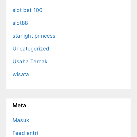
slot bet 100
slot88
starlight princess
Uncategorized
Usaha Ternak
wisata
Meta
Masuk
Feed entri