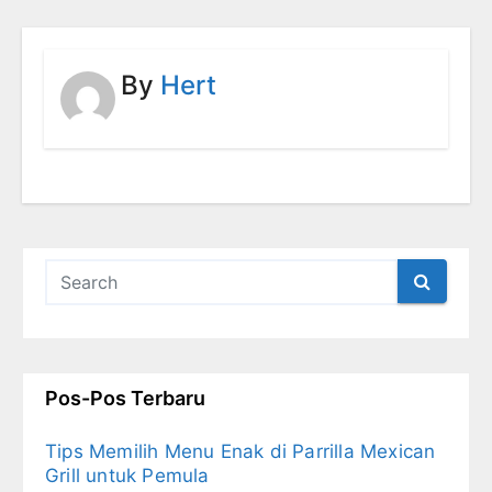
By
Hert
Pos-Pos Terbaru
Tips Memilih Menu Enak di Parrilla Mexican
Grill untuk Pemula