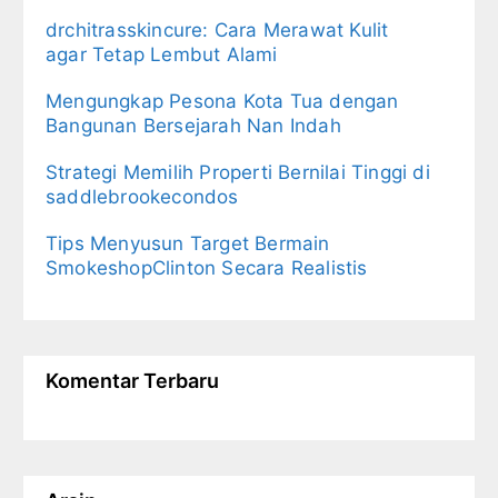
drchitrasskincure: Cara Merawat Kulit
agar Tetap Lembut Alami
Mengungkap Pesona Kota Tua dengan
Bangunan Bersejarah Nan Indah
Strategi Memilih Properti Bernilai Tinggi di
saddlebrookecondos
Tips Menyusun Target Bermain
SmokeshopClinton Secara Realistis
Komentar Terbaru