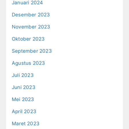
Januari 2024
Desember 2023
November 2023
Oktober 2023
September 2023
Agustus 2023
Juli 2023
Juni 2023
Mei 2023
April 2023
Maret 2023