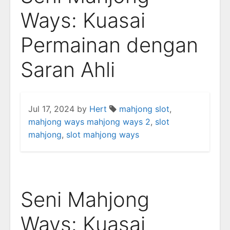
Ways: Kuasai
Permainan dengan
Saran Ahli
Jul 17, 2024
by
Hert
mahjong slot
,
mahjong ways mahjong ways 2
,
slot
mahjong
,
slot mahjong ways
Seni Mahjong
Ways: Kuasai