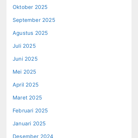
Oktober 2025
September 2025
Agustus 2025
Juli 2025
Juni 2025
Mei 2025
April 2025
Maret 2025
Februari 2025
Januari 2025
Desember 2024