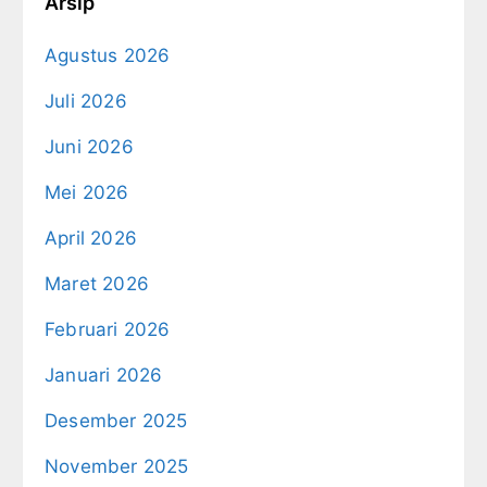
Arsip
Agustus 2026
Juli 2026
Juni 2026
Mei 2026
April 2026
Maret 2026
Februari 2026
Januari 2026
Desember 2025
November 2025