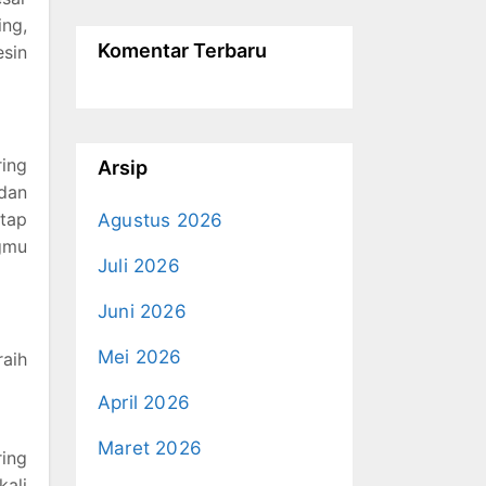
ng,
Komentar Terbaru
esin
ring
Arsip
 dan
tap
Agustus 2026
gmu
Juli 2026
Juni 2026
Mei 2026
aih
April 2026
Maret 2026
ring
kali