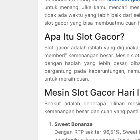
untuk menang. Jika kamu mencari mesi
tidak ada waktu yang lebih baik dari s
slot gacor yang bisa membuatmu cuan ha
Apa Itu Slot Gacor?
Slot gacor adalah istilah yang digunak
memberi” kemenangan besar. Mesin slot
dengan hadiah yang lebih besar, diba
bergantung pada keberuntungan, nam
untuk meraih cuan.
Mesin Slot Gacor Hari 
Berikut adalah beberapa pilihan mes
kemenangan besar dan cuan yang pasti:
Sweet Bonanza
Dengan RTP sekitar 96,51%, Sweet 
memberikan kemenangan besar, teru