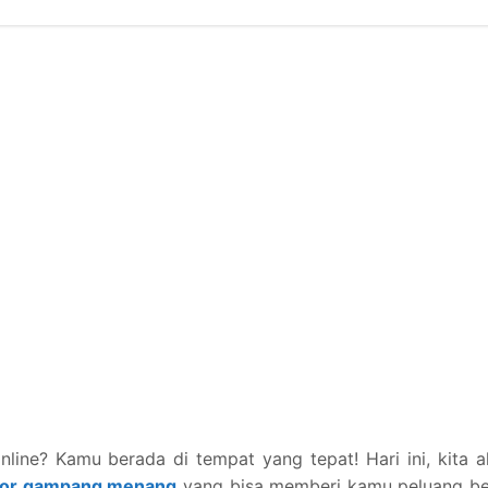
online? Kamu berada di tempat yang tepat! Hari ini, kita 
acor gampang menang
yang bisa memberi kamu peluang be