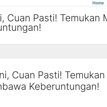
Home
ni, Cuan Pasti! Temukan
ntungan!
Ini, Cuan Pasti! Temukan
mbawa Keberuntungan!