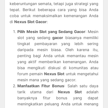
keberuntungan semata, tetapi juga strategi yang
tepat. Berikut beberapa cara yang bisa Anda
coba untuk memaksimalkan kemenangan Anda
di
Nexus Slot Gacor
:
Pilih Mesin Slot yang Sedang Gacor
: Mesin
slot yang sedang
gacor
biasanya memiliki
tingkat pembayaran yang lebih sering
daripada mesin biasa. Oleh karena itu,
penting bagi Anda untuk memantau mesin
yang aktif memberikan kemenangan. Anda
bisa mengikuti diskusi di komunitas atau
forum pemain
Nexus Slot
untuk mengetahui
mesin mana yang sedang gacor.
Manfaatkan Fitur Bonus
: Salah satu daya
tarik utama dari
Nexus Slot
adalah
banyaknya fitur bonus yang dapat
meningkatkan peluang Anda untuk menang