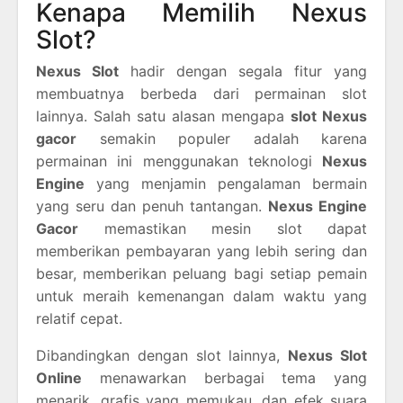
Kenapa Memilih Nexus
Slot?
Nexus Slot
hadir dengan segala fitur yang
membuatnya berbeda dari permainan slot
lainnya. Salah satu alasan mengapa
slot Nexus
gacor
semakin populer adalah karena
permainan ini menggunakan teknologi
Nexus
Engine
yang menjamin pengalaman bermain
yang seru dan penuh tantangan.
Nexus Engine
Gacor
memastikan mesin slot dapat
memberikan pembayaran yang lebih sering dan
besar, memberikan peluang bagi setiap pemain
untuk meraih kemenangan dalam waktu yang
relatif cepat.
Dibandingkan dengan slot lainnya,
Nexus Slot
Online
menawarkan berbagai tema yang
menarik, grafis yang memukau, dan efek suara