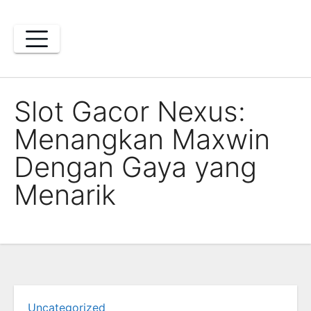
Skip
to
content
Slot Gacor Nexus:
Menangkan Maxwin
Dengan Gaya yang
Menarik
Uncategorized