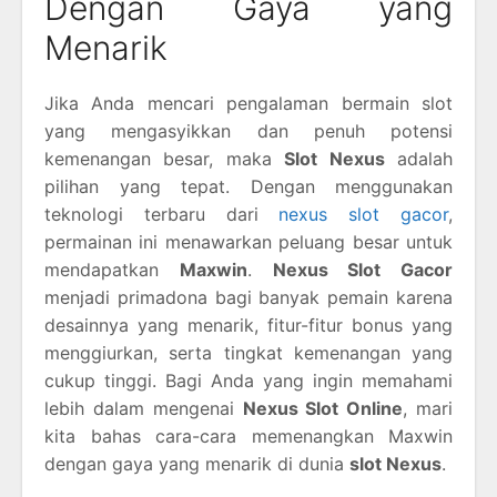
Dengan Gaya yang
Menarik
Jika Anda mencari pengalaman bermain slot
yang mengasyikkan dan penuh potensi
kemenangan besar, maka
Slot Nexus
adalah
pilihan yang tepat. Dengan menggunakan
teknologi terbaru dari
nexus slot gacor
,
permainan ini menawarkan peluang besar untuk
mendapatkan
Maxwin
.
Nexus Slot Gacor
menjadi primadona bagi banyak pemain karena
desainnya yang menarik, fitur-fitur bonus yang
menggiurkan, serta tingkat kemenangan yang
cukup tinggi. Bagi Anda yang ingin memahami
lebih dalam mengenai
Nexus Slot Online
, mari
kita bahas cara-cara memenangkan Maxwin
dengan gaya yang menarik di dunia
slot Nexus
.