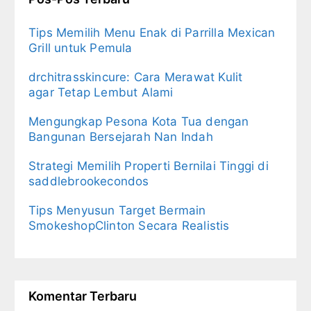
Tips Memilih Menu Enak di Parrilla Mexican
Grill untuk Pemula
drchitrasskincure: Cara Merawat Kulit
agar Tetap Lembut Alami
Mengungkap Pesona Kota Tua dengan
Bangunan Bersejarah Nan Indah
Strategi Memilih Properti Bernilai Tinggi di
saddlebrookecondos
Tips Menyusun Target Bermain
SmokeshopClinton Secara Realistis
Komentar Terbaru