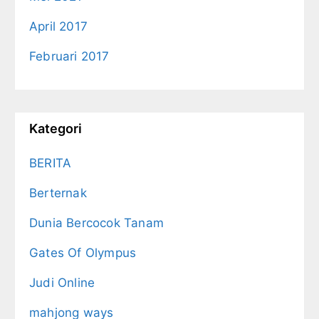
April 2017
Februari 2017
Kategori
BERITA
Berternak
Dunia Bercocok Tanam
Gates Of Olympus
Judi Online
mahjong ways