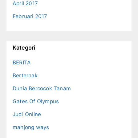
April 2017
Februari 2017
Kategori
BERITA
Berternak
Dunia Bercocok Tanam
Gates Of Olympus
Judi Online
mahjong ways