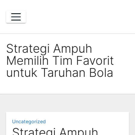
Skip
to
content
Strategi Ampuh
Memilih Tim Favorit
untuk Taruhan Bola
Uncategorized
Strategi Ampuh