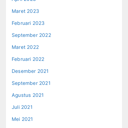
Maret 2023
Februari 2023
September 2022
Maret 2022
Februari 2022
Desember 2021
September 2021
Agustus 2021
Juli 2021
Mei 2021