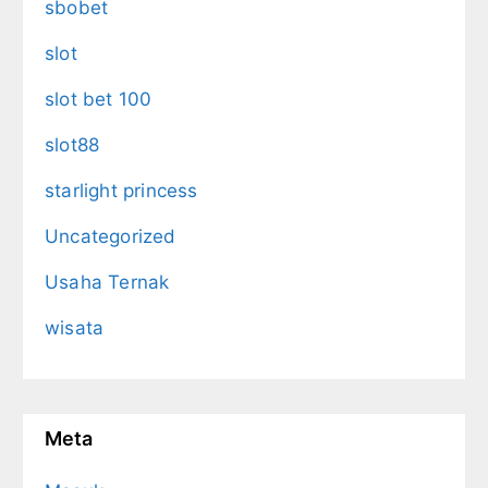
sbobet
slot
slot bet 100
slot88
starlight princess
Uncategorized
Usaha Ternak
wisata
Meta