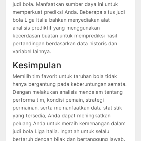
judi bola. Manfaatkan sumber daya ini untuk
memperkuat prediksi Anda. Beberapa situs judi
bola Liga Italia bahkan menyediakan alat
analisis prediktif yang menggunakan
kecerdasan buatan untuk memprediksi hasil
pertandingan berdasarkan data historis dan
variabel lainnya.
Kesimpulan
Memilih tim favorit untuk taruhan bola tidak
hanya bergantung pada keberuntungan semata.
Dengan melakukan analisis mendalam tentang
performa tim, kondisi pemain, strategi
permainan, serta memanfaatkan data statistik
yang tersedia, Anda dapat meningkatkan
peluang Anda untuk meraih kemenangan dalam
judi bola Liga Italia. Ingatlah untuk selalu
bertaruh dengan bijak dan bertanggung jawab.