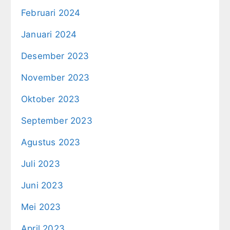
Februari 2024
Januari 2024
Desember 2023
November 2023
Oktober 2023
September 2023
Agustus 2023
Juli 2023
Juni 2023
Mei 2023
April 2023