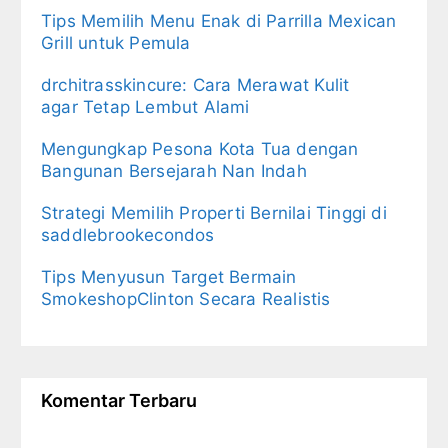
Tips Memilih Menu Enak di Parrilla Mexican
Grill untuk Pemula
drchitrasskincure: Cara Merawat Kulit
agar Tetap Lembut Alami
Mengungkap Pesona Kota Tua dengan
Bangunan Bersejarah Nan Indah
Strategi Memilih Properti Bernilai Tinggi di
saddlebrookecondos
Tips Menyusun Target Bermain
SmokeshopClinton Secara Realistis
Komentar Terbaru