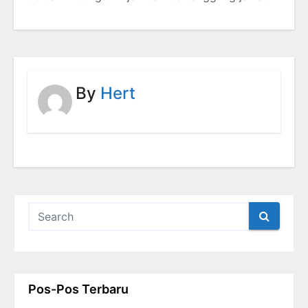
By
Hert
Pos-Pos Terbaru