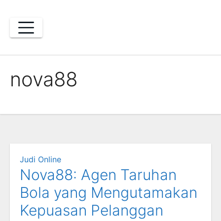
Skip
to
content
nova88
Judi Online
Nova88: Agen Taruhan
Bola yang Mengutamakan
Kepuasan Pelanggan