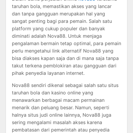
taruhan bola, memastikan akses yang lancar
dan tanpa gangguan merupakan hal yang
sangat penting bagi para pemain. Salah satu
platform yang cukup populer dan banyak
diminati adalah Nova88. Untuk menjaga
pengalaman bermain tetap optimal, para pemain
perlu mengetahui link alternatif Nova88 yang
bisa diakses kapan saja dan di mana saja tanpa
takut terkena pemblokiran atau gangguan dari
pihak penyedia layanan internet.
Nova88 sendiri dikenal sebagai salah satu situs
taruhan bola dan kasino online yang
menawarkan berbagai macam permainan
menarik dan peluang besar. Namun, seperti
halnya situs judi online lainnya, Nova88 juga
sering mengalami masalah akses karena
pembatasan dari pemerintah atau penyedia