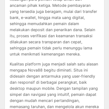
ancaman pihak ketiga. Metode pembayaran
yang tersedia juga beragam, mulai dari transfer
bank, e-wallet, hingga mata uang digital,
sehingga memudahkan pemain dalam
melakukan deposit dan penarikan dana. Selain
itu, proses verifikasi dan keamanan transaksi
dilakukan secara transparan dan cepat,
sehingga pemain tidak perlu menunggu lama
untuk menikmati kemenangan mereka.
Kualitas platform juga menjadi salah satu alasan
mengapa Nova88 begitu diminati. Situs ini
didesain dengan antarmuka yang user-friendly
dan responsif di berbagai perangkat, baik
desktop maupun mobile. Dengan tampilan yang
simpel dan navigasi yang intuitif, pemain dapat
dengan mudah mencari pertandingan,
memasang taruhan, dan mengelola akun mereka