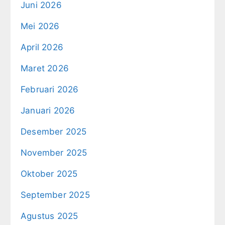
Juni 2026
Mei 2026
April 2026
Maret 2026
Februari 2026
Januari 2026
Desember 2025
November 2025
Oktober 2025
September 2025
Agustus 2025