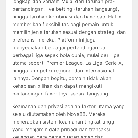
lengkap dan variatif. Mulai dari taruhan pra-
pertandingan, live betting (taruhan langsung),
hingga taruhan kombinasi dan handicap. Hal ini
memberikan fleksibilitas bagi pemain untuk
memilih jenis taruhan sesuai dengan strategi dan
preferensi mereka. Platform ini juga
menyediakan berbagai pertandingan dari
berbagai liga sepak bola dunia, mulai dari liga
utama seperti Premier League, La Liga, Serie A,
hingga kompetisi regional dan internasional
lainnya. Dengan begitu, pemain tidak akan
kehabisan pilihan dan dapat mengikuti
pertandingan favoritnya secara langsung.
Keamanan dan privasi adalah faktor utama yang
selalu diutamakan oleh Nova88. Mereka
menerapkan sistem keamanan tingkat tinggi
yang menjamin data pribadi dan transaksi
keuangan para pemain tetap aman dari