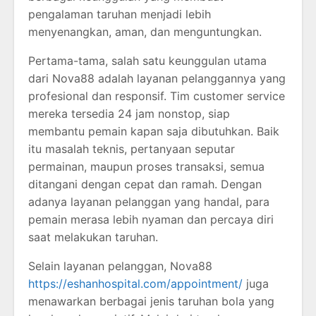
pengalaman taruhan menjadi lebih
menyenangkan, aman, dan menguntungkan.
Pertama-tama, salah satu keunggulan utama
dari Nova88 adalah layanan pelanggannya yang
profesional dan responsif. Tim customer service
mereka tersedia 24 jam nonstop, siap
membantu pemain kapan saja dibutuhkan. Baik
itu masalah teknis, pertanyaan seputar
permainan, maupun proses transaksi, semua
ditangani dengan cepat dan ramah. Dengan
adanya layanan pelanggan yang handal, para
pemain merasa lebih nyaman dan percaya diri
saat melakukan taruhan.
Selain layanan pelanggan, Nova88
https://eshanhospital.com/appointment/
juga
menawarkan berbagai jenis taruhan bola yang