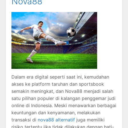
Nova88
Dalam era digital seperti saat ini, kemudahan
akses ke platform taruhan dan sportsbook
semakin meningkat, dan Nova88 menjadi salah
satu pilihan populer di kalangan penggemar judi
online di Indonesia. Meski menawarkan berbagai
keuntungan dan kenyamanan, melakukan
transaksi di
nova88 alternatif
juga memiliki
risiko tertentu jika tidak dilakukan dengan hati-