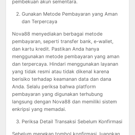
pembekuan akun sementara.
Gunakan Metode Pembayaran yang Aman
dan Terpercaya
Nova88 menyediakan berbagai metode
pembayaran, seperti transfer bank, e-wallet,
dan kartu kredit. Pastikan Anda hanya
menggunakan metode pembayaran yang aman
dan terpercaya. Hindari menggunakan layanan
yang tidak resmi atau tidak dikenal karena
berisiko terhadap keamanan data dan dana
Anda. Selalu periksa bahwa platform
pembayaran yang digunakan terhubung
langsung dengan Nova88 dan memiliki sistem
enkripsi yang memadai.
Periksa Detail Transaksi Sebelum Konfirmasi
Sebelum menekan tombol konfirmasi, luangkan