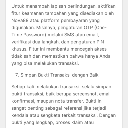
Untuk menambah lapisan perlindungan, aktifkan
fitur keamanan tambahan yang disediakan oleh
Nova88 atau platform pembayaran yang
digunakan. Misalnya, pengaturan OTP (One-
Time Password) melalui SMS atau email,
verifikasi dua langkah, dan pengaturan PIN
khusus. Fitur ini membantu mencegah akses
tidak sah dan memastikan bahwa hanya Anda
yang bisa melakukan transaksi.
Simpan Bukti Transaksi dengan Baik
Setiap kali melakukan transaksi, selalu simpan
bukti transaksi, baik berupa screenshot, email
konfirmasi, maupun nota transfer. Bukti ini
sangat penting sebagai referensi jika terjadi
kendala atau sengketa terkait transaksi. Dengan
bukti yang lengkap, proses klaim atau