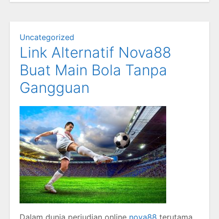
Uncategorized
Link Alternatif Nova88
Buat Main Bola Tanpa
Gangguan
Dalam dunia perjudian online
nova88
terutama