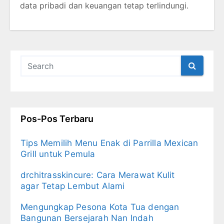
data pribadi dan keuangan tetap terlindungi.
Pos-Pos Terbaru
Tips Memilih Menu Enak di Parrilla Mexican
Grill untuk Pemula
drchitrasskincure: Cara Merawat Kulit
agar Tetap Lembut Alami
Mengungkap Pesona Kota Tua dengan
Bangunan Bersejarah Nan Indah