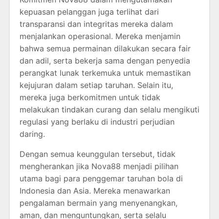
kepuasan pelanggan juga terlihat dari
transparansi dan integritas mereka dalam
menjalankan operasional. Mereka menjamin
bahwa semua permainan dilakukan secara fair
dan adil, serta bekerja sama dengan penyedia
perangkat lunak terkemuka untuk memastikan
kejujuran dalam setiap taruhan. Selain itu,
mereka juga berkomitmen untuk tidak
melakukan tindakan curang dan selalu mengikuti
regulasi yang berlaku di industri perjudian
daring.
Dengan semua keunggulan tersebut, tidak
mengherankan jika Nova88 menjadi pilihan
utama bagi para penggemar taruhan bola di
Indonesia dan Asia. Mereka menawarkan
pengalaman bermain yang menyenangkan,
aman, dan menguntungkan, serta selalu