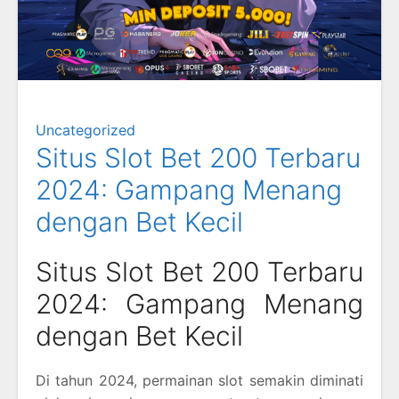
Uncategorized
Situs Slot Bet 200 Terbaru
2024: Gampang Menang
dengan Bet Kecil
Situs Slot Bet 200 Terbaru
2024: Gampang Menang
dengan Bet Kecil
Di tahun 2024, permainan slot semakin diminati