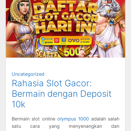
Uncategorized
Rahasia Slot Gacor:
Bermain dengan Deposit
10k
Bermain slot online
olympus 1000
adalah salah
satu cara yang menyenangkan dan