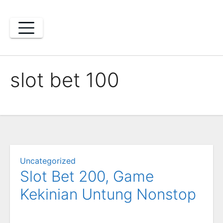
Skip
to
content
slot bet 100
Uncategorized
Slot Bet 200, Game
Kekinian Untung Nonstop