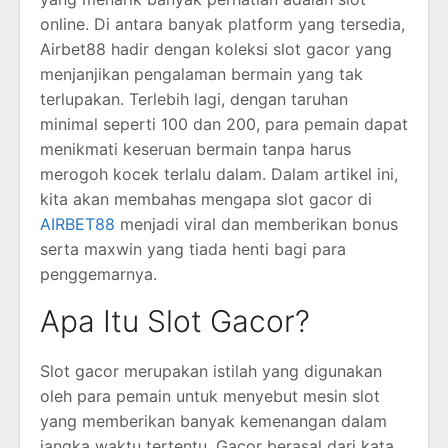
online. Di antara banyak platform yang tersedia,
Airbet88 hadir dengan koleksi slot gacor yang
menjanjikan pengalaman bermain yang tak
terlupakan. Terlebih lagi, dengan taruhan
minimal seperti 100 dan 200, para pemain dapat
menikmati keseruan bermain tanpa harus
merogoh kocek terlalu dalam. Dalam artikel ini,
kita akan membahas mengapa slot gacor di
AIRBET88
menjadi viral dan memberikan bonus
serta maxwin yang tiada henti bagi para
penggemarnya.
Apa Itu Slot Gacor?
Slot gacor merupakan istilah yang digunakan
oleh para pemain untuk menyebut mesin slot
yang memberikan banyak kemenangan dalam
jangka waktu tertentu. Gacor berasal dari kata