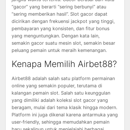
“gacor” yang berarti “sering berbunyi” atau
“sering memberikan hasil”. Slot gacor dapat
dicirikan dengan frekuensi jackpot yang tinggi,
pembayaran yang konsisten, dan fitur bonus
yang menguntungkan. Dengan kata lain,
semakin gacor suatu mesin slot, semakin besar
peluang pemain untuk meraih kemenangan.
Kenapa Memilih Airbet88?
Airbet88 adalah salah satu platform permainan
online yang semakin populer, terutama di
kalangan pemain slot. Salah satu keunggulan
yang dimiliki adalah koleksi slot gacor yang
beragam, mulai dari tema klasik hingga modern.
Platform ini juga dikenal karena antarmuka yang
user-friendly, sehingga memudahkan pemain
baru sekalipun untuk menjelajahi berbagai