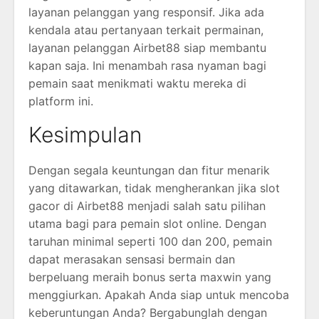
layanan pelanggan yang responsif. Jika ada
kendala atau pertanyaan terkait permainan,
layanan pelanggan Airbet88 siap membantu
kapan saja. Ini menambah rasa nyaman bagi
pemain saat menikmati waktu mereka di
platform ini.
Kesimpulan
Dengan segala keuntungan dan fitur menarik
yang ditawarkan, tidak mengherankan jika slot
gacor di Airbet88 menjadi salah satu pilihan
utama bagi para pemain slot online. Dengan
taruhan minimal seperti 100 dan 200, pemain
dapat merasakan sensasi bermain dan
berpeluang meraih bonus serta maxwin yang
menggiurkan. Apakah Anda siap untuk mencoba
keberuntungan Anda? Bergabunglah dengan