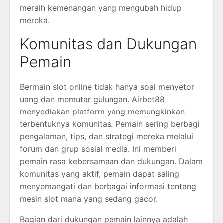
meraih kemenangan yang mengubah hidup
mereka.
Komunitas dan Dukungan
Pemain
Bermain slot online tidak hanya soal menyetor
uang dan memutar gulungan. Airbet88
menyediakan platform yang memungkinkan
terbentuknya komunitas. Pemain sering berbagi
pengalaman, tips, dan strategi mereka melalui
forum dan grup sosial media. Ini memberi
pemain rasa kebersamaan dan dukungan. Dalam
komunitas yang aktif, pemain dapat saling
menyemangati dan berbagai informasi tentang
mesin slot mana yang sedang gacor.
Bagian dari dukungan pemain lainnya adalah