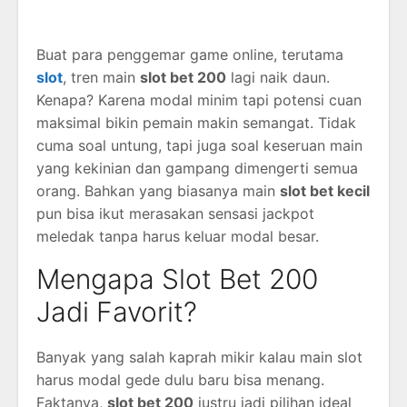
Buat para penggemar game online, terutama
slot
, tren main
slot bet 200
lagi naik daun.
Kenapa? Karena modal minim tapi potensi cuan
maksimal bikin pemain makin semangat. Tidak
cuma soal untung, tapi juga soal keseruan main
yang kekinian dan gampang dimengerti semua
orang. Bahkan yang biasanya main
slot bet kecil
pun bisa ikut merasakan sensasi jackpot
meledak tanpa harus keluar modal besar.
Mengapa Slot Bet 200
Jadi Favorit?
Banyak yang salah kaprah mikir kalau main slot
harus modal gede dulu baru bisa menang.
Faktanya,
slot bet 200
justru jadi pilihan ideal