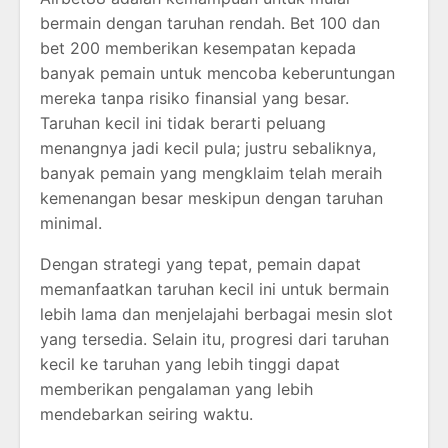
bermain dengan taruhan rendah. Bet 100 dan
bet 200 memberikan kesempatan kepada
banyak pemain untuk mencoba keberuntungan
mereka tanpa risiko finansial yang besar.
Taruhan kecil ini tidak berarti peluang
menangnya jadi kecil pula; justru sebaliknya,
banyak pemain yang mengklaim telah meraih
kemenangan besar meskipun dengan taruhan
minimal.
Dengan strategi yang tepat, pemain dapat
memanfaatkan taruhan kecil ini untuk bermain
lebih lama dan menjelajahi berbagai mesin slot
yang tersedia. Selain itu, progresi dari taruhan
kecil ke taruhan yang lebih tinggi dapat
memberikan pengalaman yang lebih
mendebarkan seiring waktu.