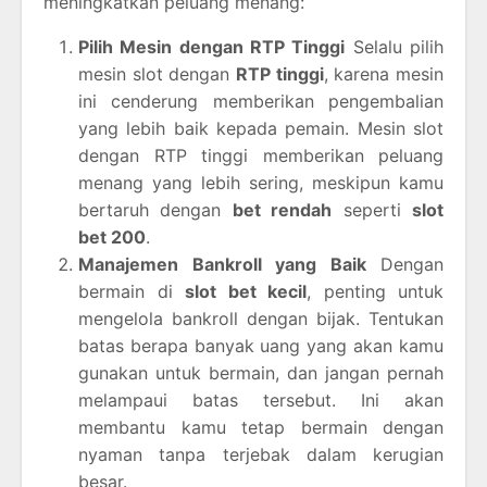
meningkatkan peluang menang:
Pilih Mesin dengan RTP Tinggi
Selalu pilih
mesin slot dengan
RTP tinggi
, karena mesin
ini cenderung memberikan pengembalian
yang lebih baik kepada pemain. Mesin slot
dengan RTP tinggi memberikan peluang
menang yang lebih sering, meskipun kamu
bertaruh dengan
bet rendah
seperti
slot
bet 200
.
Manajemen Bankroll yang Baik
Dengan
bermain di
slot bet kecil
, penting untuk
mengelola bankroll dengan bijak. Tentukan
batas berapa banyak uang yang akan kamu
gunakan untuk bermain, dan jangan pernah
melampaui batas tersebut. Ini akan
membantu kamu tetap bermain dengan
nyaman tanpa terjebak dalam kerugian
besar.