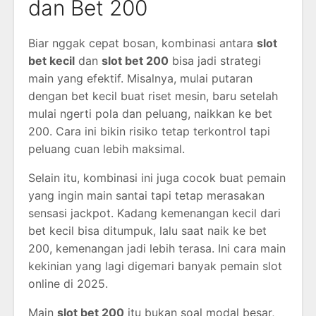
dan Bet 200
Biar nggak cepat bosan, kombinasi antara
slot
bet kecil
dan
slot bet 200
bisa jadi strategi
main yang efektif. Misalnya, mulai putaran
dengan bet kecil buat riset mesin, baru setelah
mulai ngerti pola dan peluang, naikkan ke bet
200. Cara ini bikin risiko tetap terkontrol tapi
peluang cuan lebih maksimal.
Selain itu, kombinasi ini juga cocok buat pemain
yang ingin main santai tapi tetap merasakan
sensasi jackpot. Kadang kemenangan kecil dari
bet kecil bisa ditumpuk, lalu saat naik ke bet
200, kemenangan jadi lebih terasa. Ini cara main
kekinian yang lagi digemari banyak pemain slot
online di 2025.
Main
slot bet 200
itu bukan soal modal besar,