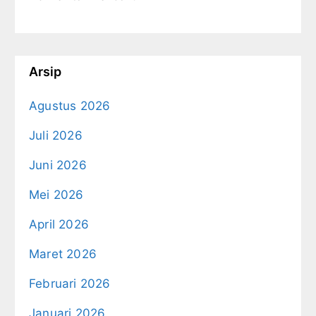
Arsip
Agustus 2026
Juli 2026
Juni 2026
Mei 2026
April 2026
Maret 2026
Februari 2026
Januari 2026