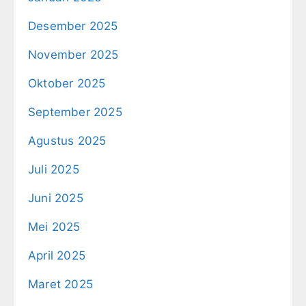
Desember 2025
November 2025
Oktober 2025
September 2025
Agustus 2025
Juli 2025
Juni 2025
Mei 2025
April 2025
Maret 2025