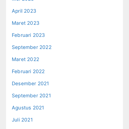
April 2023
Maret 2023
Februari 2023
September 2022
Maret 2022
Februari 2022
Desember 2021
September 2021
Agustus 2021
Juli 2021