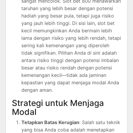
sangat mencolok. Slot bet 800 menawarkan
taruhan yang lebih besar dengan potensi
hadiah yang besar pula, tetapi juga risiko
yang jauh lebih tinggi. Di sisi lain, slot bet
kecil memungkinkan Anda bermain lebih
lama dengan risiko yang lebih rendah, tetapi
sering kali kemenangan yang diperoleh
tidak signifikan. Pilihan Anda di sini adalah
antara risiko tinggi dengan potensi imbalan
besar atau risiko rendah dengan potensi
kemenangan kecil—tidak ada jaminan
kepastian yang dapat menjaga modal Anda
dengan aman.
Strategi untuk Menjaga
Modal
Tetapkan Batas Kerugian
: Salah satu teknik
yang bisa Anda coba adalah menetapkan