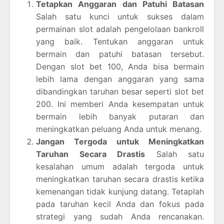
Tetapkan Anggaran dan Patuhi Batasan
Salah satu kunci untuk sukses dalam
permainan slot adalah pengelolaan bankroll
yang baik. Tentukan anggaran untuk
bermain dan patuhi batasan tersebut.
Dengan slot bet 100, Anda bisa bermain
lebih lama dengan anggaran yang sama
dibandingkan taruhan besar seperti slot bet
200. Ini memberi Anda kesempatan untuk
bermain lebih banyak putaran dan
meningkatkan peluang Anda untuk menang.
Jangan Tergoda untuk Meningkatkan
Taruhan Secara Drastis
Salah satu
kesalahan umum adalah tergoda untuk
meningkatkan taruhan secara drastis ketika
kemenangan tidak kunjung datang. Tetaplah
pada taruhan kecil Anda dan fokus pada
strategi yang sudah Anda rencanakan.