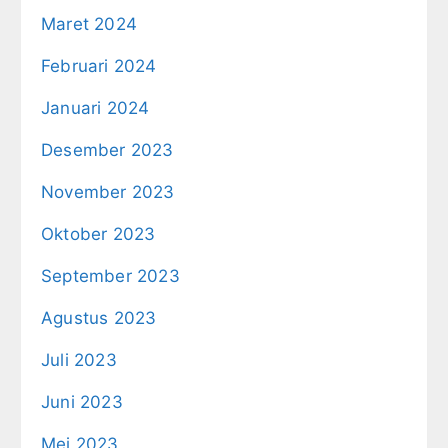
Maret 2024
Februari 2024
Januari 2024
Desember 2023
November 2023
Oktober 2023
September 2023
Agustus 2023
Juli 2023
Juni 2023
Mei 2023