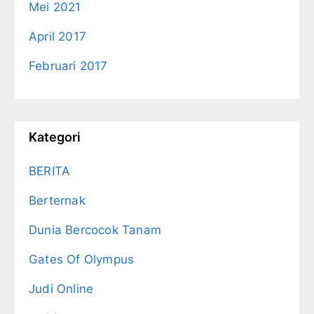
Mei 2021
April 2017
Februari 2017
Kategori
BERITA
Berternak
Dunia Bercocok Tanam
Gates Of Olympus
Judi Online