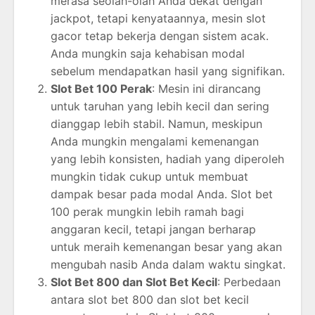
merasa seolah-olah Anda dekat dengan
jackpot, tetapi kenyataannya, mesin slot
gacor tetap bekerja dengan sistem acak.
Anda mungkin saja kehabisan modal
sebelum mendapatkan hasil yang signifikan.
Slot Bet 100 Perak
: Mesin ini dirancang
untuk taruhan yang lebih kecil dan sering
dianggap lebih stabil. Namun, meskipun
Anda mungkin mengalami kemenangan
yang lebih konsisten, hadiah yang diperoleh
mungkin tidak cukup untuk membuat
dampak besar pada modal Anda. Slot bet
100 perak mungkin lebih ramah bagi
anggaran kecil, tetapi jangan berharap
untuk meraih kemenangan besar yang akan
mengubah nasib Anda dalam waktu singkat.
Slot Bet 800 dan Slot Bet Kecil
: Perbedaan
antara slot bet 800 dan slot bet kecil