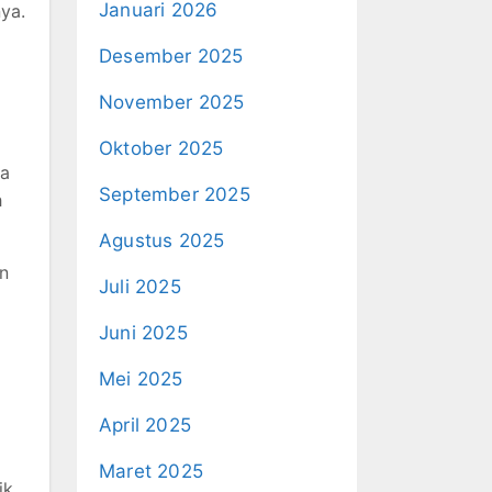
Januari 2026
ya.
Desember 2025
November 2025
Oktober 2025
ia
September 2025
h
Agustus 2025
an
Juli 2025
Juni 2025
Mei 2025
April 2025
Maret 2025
ik