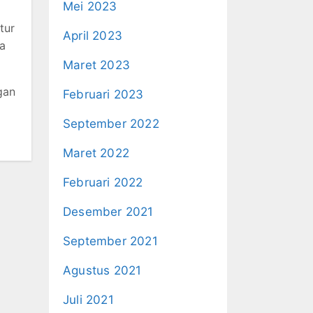
Mei 2023
tur
April 2023
a
Maret 2023
gan
Februari 2023
September 2022
Maret 2022
Februari 2022
Desember 2021
September 2021
Agustus 2021
Juli 2021