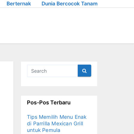
Berternak
Dunia Bercocok Tanam
Pos-Pos Terbaru
Tips Memilih Menu Enak
di Parrilla Mexican Grill
untuk Pemula