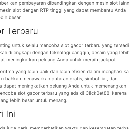
memberikan pembayaran dibandingkan dengan mesin slot lainn
mesin slot dengan RTP tinggi yang dapat membantu Anda
bih besar.
r Terbaru
enting untuk selalu mencoba slot gacor terbaru yang tersed
 kali dilengkapi dengan teknologi canggih, desain yang lebi
apat meningkatkan peluang Anda untuk meraih jackpot.
goritma yang lebih baik dan lebih efisien dalam menghasilk
u bahkan menawarkan putaran gratis, simbol liar, dan
a dapat meningkatkan peluang Anda untuk memenangkan
mencoba slot gacor terbaru yang ada di ClickBet88, karena
uang lebih besar untuk menang.
 Ini
Anda juga perlu memperhatikan waktu dan kesempatan terba