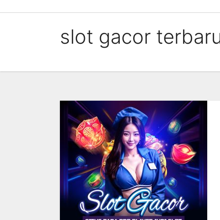
Skip
to
slot gacor terbar
content