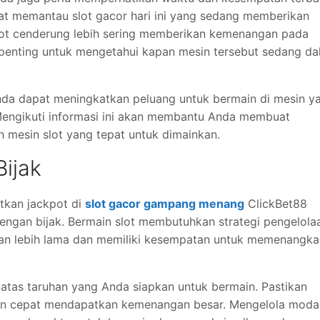
at memantau slot gacor hari ini yang sedang memberikan
ot cenderung lebih sering memberikan kemenangan pada
 penting untuk mengetahui kapan mesin tersebut sedang d
Anda dapat meningkatkan peluang untuk bermain di mesin y
Mengikuti informasi ini akan membantu Anda membuat
h mesin slot yang tepat untuk dimainkan.
ijak
tkan jackpot di
slot gacor gampang menang
ClickBet88
ngan bijak. Bermain slot membutuhkan strategi pengelola
han lebih lama dan memiliki kesempatan untuk memenangka
atas taruhan yang Anda siapkan untuk bermain. Pastikan
gin cepat mendapatkan kemenangan besar. Mengelola moda