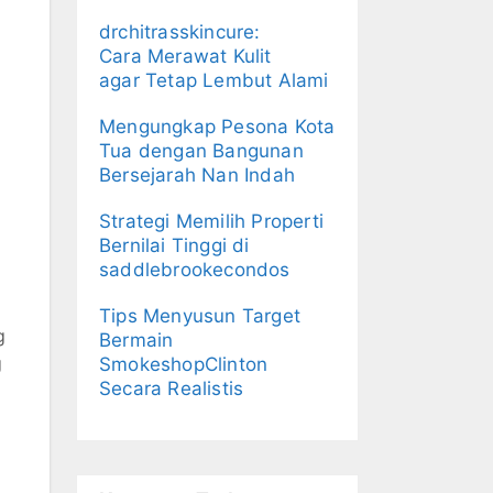
drchitrasskincure:
Cara Merawat Kulit
agar Tetap Lembut Alami
Mengungkap Pesona Kota
Tua dengan Bangunan
Bersejarah Nan Indah
Strategi Memilih Properti
Bernilai Tinggi di
saddlebrookecondos
Tips Menyusun Target
g
Bermain
g
SmokeshopClinton
Secara Realistis