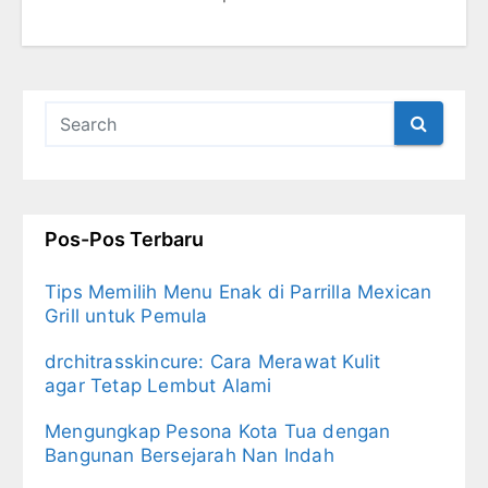
Pos-Pos Terbaru
Tips Memilih Menu Enak di Parrilla Mexican
Grill untuk Pemula
drchitrasskincure: Cara Merawat Kulit
agar Tetap Lembut Alami
Mengungkap Pesona Kota Tua dengan
Bangunan Bersejarah Nan Indah