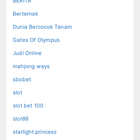
BERITA
Berternak
Dunia Bercocok Tanam
Gates Of Olympus
Judi Online
mahjong ways
sbobet
slot
slot bet 100
slot88
starlight princess