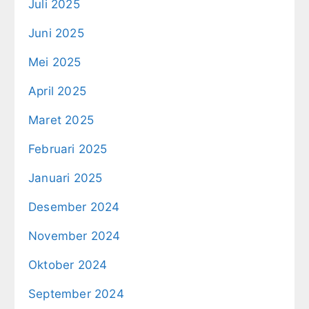
Juli 2025
Juni 2025
Mei 2025
April 2025
Maret 2025
Februari 2025
Januari 2025
Desember 2024
November 2024
Oktober 2024
September 2024