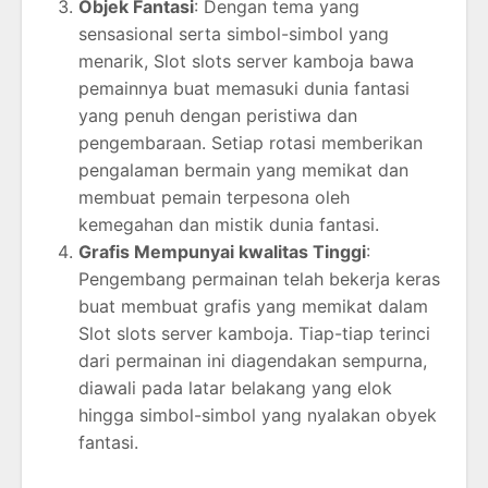
Objek Fantasi
: Dengan tema yang
sensasional serta simbol-simbol yang
menarik, Slot slots server kamboja bawa
pemainnya buat memasuki dunia fantasi
yang penuh dengan peristiwa dan
pengembaraan. Setiap rotasi memberikan
pengalaman bermain yang memikat dan
membuat pemain terpesona oleh
kemegahan dan mistik dunia fantasi.
Grafis Mempunyai kwalitas Tinggi
:
Pengembang permainan telah bekerja keras
buat membuat grafis yang memikat dalam
Slot slots server kamboja. Tiap-tiap terinci
dari permainan ini diagendakan sempurna,
diawali pada latar belakang yang elok
hingga simbol-simbol yang nyalakan obyek
fantasi.