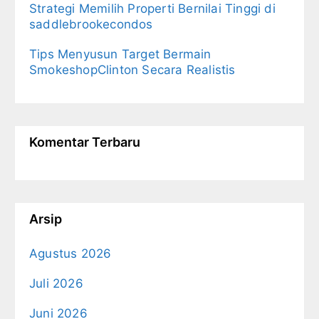
Strategi Memilih Properti Bernilai Tinggi di
saddlebrookecondos
Tips Menyusun Target Bermain
SmokeshopClinton Secara Realistis
Komentar Terbaru
Arsip
Agustus 2026
Juli 2026
Juni 2026