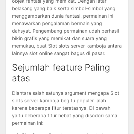
objek fantasi yang memikat. Dengan latar
belakang yang baik serta simbol-simbol yang
menggambarkan dunia fantasi, permainan ini
menawarkan pengalaman bermain yang
dahsyat. Pengembang permainan udah berhasil
bikin grafis yang memikat dan suara yang
memukau, buat Slot slots server kamboja antara
lainnya slot online sangat bagus di pasar.
Sejumlah feature Paling
atas
Diantara salah satunya argument mengapa Slot
slots server kamboja begitu populer ialah
karena beberapa fitur teratasnya. Di bawah
yaitu beberapa fitur hebat yang disodori sama
permainan ini: