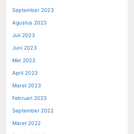
September 2023
Agustus 2023
Juli 2023
Juni 2023
Mei 2023
April 2023
Maret 2023
Februari 2023
September 2022
Maret 2022