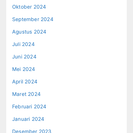
Oktober 2024
September 2024
Agustus 2024
Juli 2024
Juni 2024
Mei 2024
April 2024
Maret 2024
Februari 2024
Januari 2024
Desember 2023