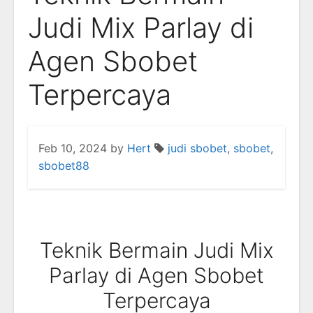
Judi Mix Parlay di
Agen Sbobet
Terpercaya
Feb 10, 2024
by
Hert
judi sbobet
,
sbobet
,
sbobet88
Teknik Bermain Judi Mix
Parlay di Agen Sbobet
Terpercaya