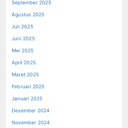
September 2025
Agustus 2025
Juli 2025
Juni 2025
Mei 2025
April 2025
Maret 2025
Februari 2025
Januari 2025
Desember 2024
November 2024