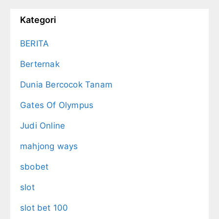
Kategori
BERITA
Berternak
Dunia Bercocok Tanam
Gates Of Olympus
Judi Online
mahjong ways
sbobet
slot
slot bet 100