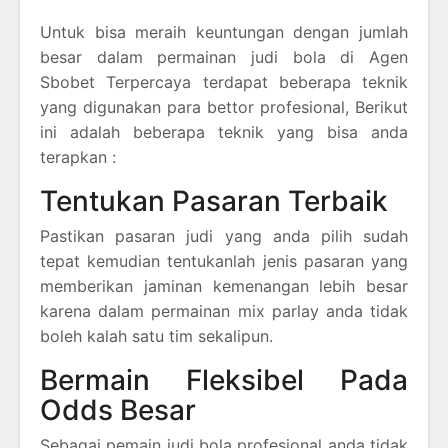
Untuk bisa meraih keuntungan dengan jumlah
besar dalam permainan judi bola di Agen
Sbobet Terpercaya terdapat beberapa teknik
yang digunakan para bettor profesional, Berikut
ini adalah beberapa teknik yang bisa anda
terapkan :
Tentukan Pasaran Terbaik
Pastikan pasaran judi yang anda pilih sudah
tepat kemudian tentukanlah jenis pasaran yang
memberikan jaminan kemenangan lebih besar
karena dalam permainan mix parlay anda tidak
boleh kalah satu tim sekalipun.
Bermain Fleksibel Pada
Odds Besar
Sebagai pemain judi bola profesional anda tidak