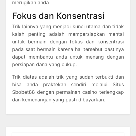
merugikan anda.
Fokus dan Konsentrasi
Trik lainnya yang menjadi kunci utama dan tidak
kalah penting adalah mempersiapkan mental
untuk bermain dengan fokus dan konsentrasi
pada saat bermain karena hal tersebut pastinya
dapat membantu anda untuk menang dengan
persiapan dana yang cukup.
Trik diatas adalah trik yang sudah terbukti dan
bisa anda praktekan sendiri melalui Situs
Sbobet88 dengan permainan casino terlengkap
dan kemenangan yang pasti dibayarkan.