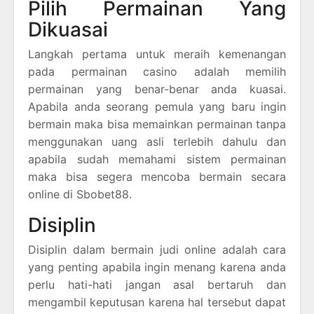
Pilih Permainan Yang
Dikuasai
Langkah pertama untuk meraih kemenangan
pada permainan casino adalah memilih
permainan yang benar-benar anda kuasai.
Apabila anda seorang pemula yang baru ingin
bermain maka bisa memainkan permainan tanpa
menggunakan uang asli terlebih dahulu dan
apabila sudah memahami sistem permainan
maka bisa segera mencoba bermain secara
online di Sbobet88.
Disiplin
Disiplin dalam bermain judi online adalah cara
yang penting apabila ingin menang karena anda
perlu hati-hati jangan asal bertaruh dan
mengambil keputusan karena hal tersebut dapat