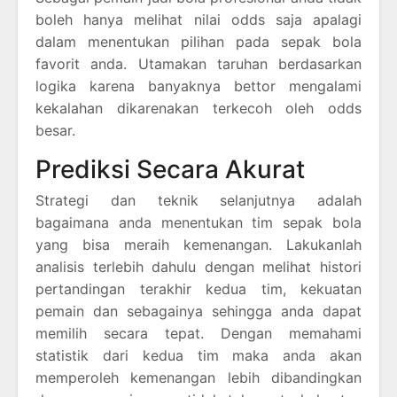
boleh hanya melihat nilai odds saja apalagi
dalam menentukan pilihan pada sepak bola
favorit anda. Utamakan taruhan berdasarkan
logika karena banyaknya bettor mengalami
kekalahan dikarenakan terkecoh oleh odds
besar.
Prediksi Secara Akurat
Strategi dan teknik selanjutnya adalah
bagaimana anda menentukan tim sepak bola
yang bisa meraih kemenangan. Lakukanlah
analisis terlebih dahulu dengan melihat histori
pertandingan terakhir kedua tim, kekuatan
pemain dan sebagainya sehingga anda dapat
memilih secara tepat. Dengan memahami
statistik dari kedua tim maka anda akan
memperoleh kemenangan lebih dibandingkan