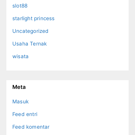
slot88
starlight princess
Uncategorized
Usaha Ternak
wisata
Meta
Masuk
Feed entri
Feed komentar