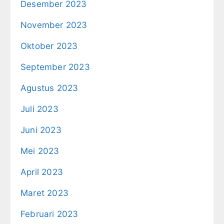
Desember 2023
November 2023
Oktober 2023
September 2023
Agustus 2023
Juli 2023
Juni 2023
Mei 2023
April 2023
Maret 2023
Februari 2023