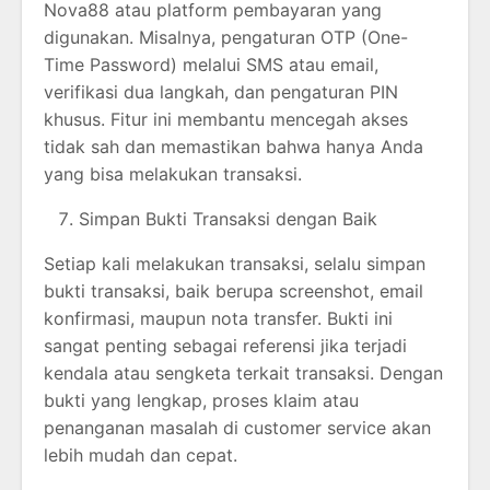
Nova88 atau platform pembayaran yang
digunakan. Misalnya, pengaturan OTP (One-
Time Password) melalui SMS atau email,
verifikasi dua langkah, dan pengaturan PIN
khusus. Fitur ini membantu mencegah akses
tidak sah dan memastikan bahwa hanya Anda
yang bisa melakukan transaksi.
Simpan Bukti Transaksi dengan Baik
Setiap kali melakukan transaksi, selalu simpan
bukti transaksi, baik berupa screenshot, email
konfirmasi, maupun nota transfer. Bukti ini
sangat penting sebagai referensi jika terjadi
kendala atau sengketa terkait transaksi. Dengan
bukti yang lengkap, proses klaim atau
penanganan masalah di customer service akan
lebih mudah dan cepat.