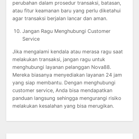
perubahan dalam prosedur transaksi, batasan,
atau fitur keamanan baru yang perlu diketahui
agar transaksi berjalan lancar dan aman.
Jangan Ragu Menghubungi Customer
Service
Jika mengalami kendala atau merasa ragu saat
melakukan transaksi, jangan ragu untuk
menghubungi layanan pelanggan Nova88.
Mereka biasanya menyediakan layanan 24 jam
yang siap membantu. Dengan menghubungi
customer service, Anda bisa mendapatkan
panduan langsung sehingga mengurangi risiko
melakukan kesalahan yang bisa merugikan.