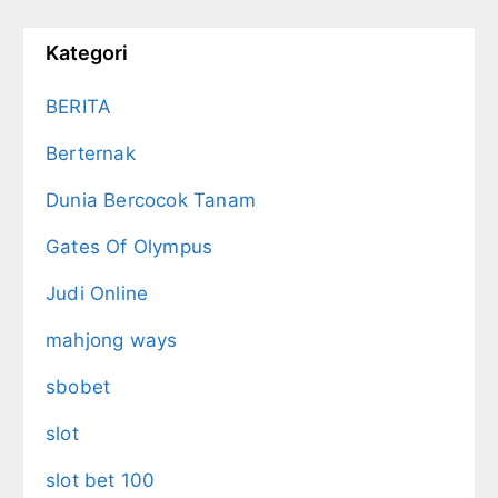
Kategori
BERITA
Berternak
Dunia Bercocok Tanam
Gates Of Olympus
Judi Online
mahjong ways
sbobet
slot
slot bet 100