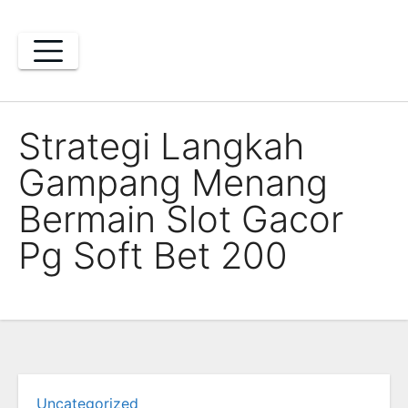
Skip
to
content
Strategi Langkah
Gampang Menang
Bermain Slot Gacor
Pg Soft Bet 200
Uncategorized