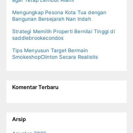
agar Tetap Lembut Alami
Mengungkap Pesona Kota Tua dengan
Bangunan Bersejarah Nan Indah
Strategi Memilih Properti Bernilai Tinggi di
saddlebrookecondos
Tips Menyusun Target Bermain
SmokeshopClinton Secara Realistis
Komentar Terbaru
Arsip