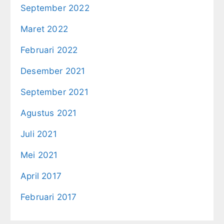
September 2022
Maret 2022
Februari 2022
Desember 2021
September 2021
Agustus 2021
Juli 2021
Mei 2021
April 2017
Februari 2017