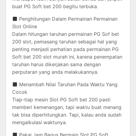
buat PG Soft bet 200 begitu terbuka.
Penghitungan Dalam Permainan Permainan
Slot Online
Dalam hitungan taruhan permainan PG Sof bet
200 slot, pemasang taruhan sebagai hal yang
penting menjadi perhatian pada permainan PG
Soft bet 200 slot murah ini, karena penempatan
taruhan harus dikerjakan sama dengan
perputaran yang anda melakukannya.
Menambah Nilai Taruhan Pada Waktu Yang
Cocok
Tiap-tiap mesin Slot PG Soft bet 200 pasti
memberi kemenangan, tapi waktu buat menang
tak bisa diperhitungkan. Tapi, kalau anda sudah
mengalkulasi waktunya.
Pakai Jam Bagus Bermain Slot PG Soft